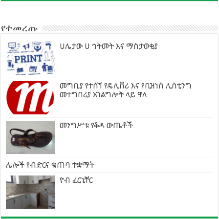
የተመረጡ
ሀሌታው ሀ ኅትመት እና ማስታወቂያ
መግቢያ የተሰኘ የዴሊቨሪ እና የቢዝነስ ሊስቲንግ
መተግበሪያ አገልግሎት ላይ ዋለ
መንግሥቱ የቆዳ ውጤቶች
ሌሎች የብድርና ቁጠባ ተቋማት
ዮብ ፈርኒቸር