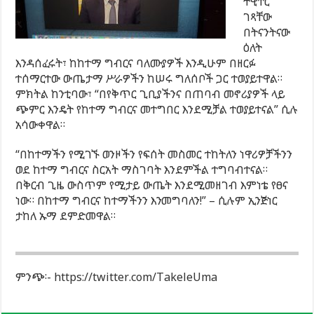
ትዊተር
ገጻቸው
በትናንትናው
ዕለት
እንዳሰፈሩት፣ ከከተማ ግብርና ባለሙያዎች እንዲሁም በዘርፉ
ተሰማርተው ውጤታማ ሥራዎችን ከሠሩ ግለሰቦች ጋር ተወያይተዋል።
ምክትል ከንቲባው፣ “በየቅጥር ጊቢያችንና በጠባብ መኖሪያዎች ላይ
ጭምር እንዴት የከተማ ግብርና መተግበር እንደሚቻል ተወያይተናል” ሲሉ
አሳውቀዋል።
“በከተማችን የሚገኙ ወንዞችን የፍሰት መስመር ተከትለን ነዋሪዎቻችንን
ወደ ከተማ ግብርና ስርአት ማስገባት እንደምችል ተግባብተናል።
በቅርብ ጊዜ ውስጥም የሚታይ ውጤት እንደሚመዘገብ እምነቴ የፀና
ነው። በከተማ ግብርና ከተማችንን እንመግባለን!” – ሲሉም ኢንጅነር
ታከለ ኡማ ደምድመዋል።
ምንጭ፡- https://twitter.com/TakeleUma