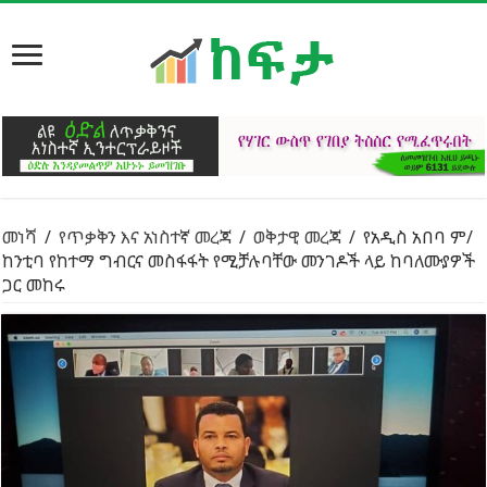
መነሻ
/
የጥቃቅን እና አነስተኛ መረጃ
/
ወቅታዊ መረጃ
/
የአዲስ አበባ ም/
ከንቲባ የከተማ ግብርና መስፋፋት የሚቻሉባቸው መንገዶች ላይ ከባለሙያዎች
ጋር መከሩ