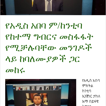
የአዲስ አበባ ም/ከንቲባ
የከተማ ግብርና መስፋፋት
የሚቻሉባቸው መንገዶች
ላይ ከባለሙያዎች ጋር
መከሩ
የአዲስ አበባ
ምክትል
ከንቲባ
ኢንጅነር ታከለ
ኡማ በይፋዊ