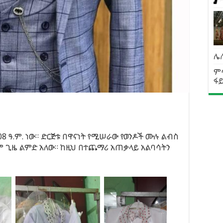
ሌ
ም
ፋይ
8 ዓ.ም. ነው። ድርጅቱ በዋናነት የሚሠራው የወንዶች ሙሉ ልብስ
ም ጊዜ ልምድ አለው። ከዚህ በተጨማሪ አጠቃላይ አልባሳትን