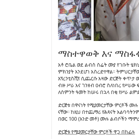
ማስተዋወቅ እና ማስፋ
አቶ ሮቤል ወደ ልብስ ስፌት ሙያ የገቡት ቴክ
ምክንያት እንደሆነ አስረድተዋል። ትምህርታቸ
አፕረንቲስሺፕ ሲጨርሱ እዛው ድርጅት ቀጥታ 
ብዙ ሥራ እና ገንዘብ ዐብሮ ስለነበረ የሥራው
ለስምንት ዓመት ከሠሩ በኋላ በቂ የሥራ ልም
ድርጅቱ በዋናነት የሚያመርታቸው ምርቶች ሙሉ
ናቸው። ከዚህ በተጨማሪ የሕጻናት አልባሳትን
በወር 100 (አንድ መቶ) ሙሉ ልብሶችን ማምረ
ድርጅቱ የሚያመርታቸው ምርቶች ዋጋ በከፊሉ