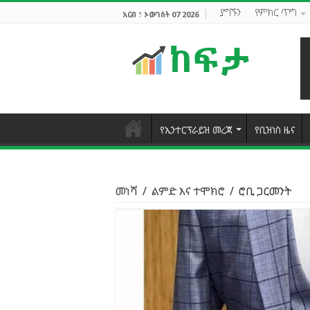
ያግኙን
የምክር ጥግ
አርብ ፣ ኦውገስት 07 2026
የኢንተርፕራይዝ መረጃ
የቢዝነስ ዜና
መነሻ
/
ልምድ እና ተሞክሮ
/
ሮቢ ጋርመንት