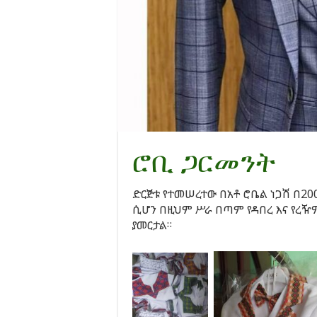
ሮቢ ጋርመንት
ድርጅቱ የተመሠረተው በአቶ ሮቤል ነጋሽ በ200
ሲሆን በዚህም ሥራ በጣም የዳበረ እና የረዥ
ያመርታል።