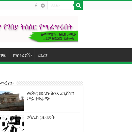
ባዛር
ኮንስትራክሽን
ጨረታ
ተመረጡ
ለፍቅር መላኩ ሕንጻ ፊኒሽኒግ
ሥራ ተቋራጭ
ሂሳሊስ ጋርመንት