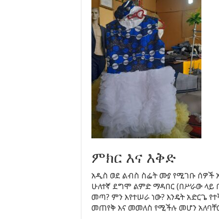
ምክር እና እቅድ
አዲስ ወደ ልብስ ስፌት ሙያ የሚገቡ ሰዎች 
ሁለተኛ ደግሞ ልምድ ማዳበር (በሥራው ላይ 
መጣ? ምን እየተሠራ ነው? እንዴት አድርጌ 
መጠየቅ እና መመለስ የሚችሉ መሆን አለባቸ