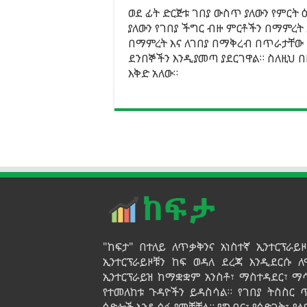
ወደ ፊት ድርጅቱ ገበያ ውስጥ ያለውን የምርት
ያለውን የገበያ ችግር ብዙ ምርቶችን በማምረ
በማምረት እና ለገበያ በማቅረብ በጥራታቸው
ደንበኞችን እንዲያመጣ ያደርገዋል። ስለዚህ 
እቅድ አለው።
"ከፍታ" በተለይ ለጥቃቅንና አነስተኛ ኢንተርፕራ
ኢንተርፕራይዞቹን ከፍ ወዳለ ደረጃ እንዲደርሱ ለ
ኢንተርፕራይዝ ከማቋቋም አንስቶ፣ ማስተዳደር፣ ማ
የተመለከቱ ጉዳዮችን ይዳስሳል። የገበያ ትስስር
ዕድሎች እንዲሰፉ ያመቻቻል። የግብር፣ የዕድገት፣ 