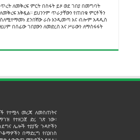
 ዕጥረት ለመቅረፍ ምርት በስፋት ይዞ ወደ ገበያ በመግባት
ት ለመቅረፍ አቅዷል። ይህንንም ጥራታቸውን የጠበቁ ምርቶችን
 ስለሚተማመኑ ደንበኛው ራሱ እንዲመጣ እና ብሎም አዳዲስ
በዚህም በሰፊው ገበያውን ለመድረስ እና ሥራውን ለማስፋፋት
ይዞች የተሟላ መረጃ ለመስጠትና
ማገዝ የተዘጋጀ ድረ ገጽ ነው።
ሳደግና ሌሎች ተያያዥ ጉዳዮችን
 ጥቆማዎችን በማድረግ የቢዝነስ
የልምድ ልውውጥ ምክሮችን ይዟል።