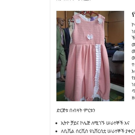
ኮ
ነ
ች
መ
ሙ
ወ
ተ
እ
የ
ነ
ጥ
ዘ
ድርጅቱ በብዛት ምርቱን
ኢትዮ ቻይና ኮሌጅ ለሚገኙ ሠራተኞች እና
ለሲቪል ሰርቪስ ዩኒቨርሲቲ ሠራተኞች ያቀር