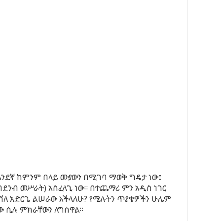
አንደኛ ከምንም በላይ ሙያውን በሚገባ ማወቅ ግዴታ ነው፤
በደንብ መሥራት) አስፈላጊ ነው። በተጨማሪ ምን አዲስ ነገር
የተሻለ አድርጌ ልሠራው እችላለሁ? የሚሉትን ጥያቄዎችን ሁሌም
ው ሲሉ ምክራቸውን ለግሰዋል።