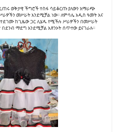
ሚፈጠሩ ወቅታዊ ችግሮች ተስፋ ሳይቆርጡ ያለውን አማራጭ
ዎችን መሥራት እንደሚቻል ነው። ለምሳሌ አዲስ ዓመት እና
ያልተደገሙ ከጊዜው ጋር ሊሄዱ የሚችሉ ሥራዎችን በመሥራት
 በደንብ ማደግ እንደሚቻል አጽንኦት ሰጥተው ይናገራሉ።