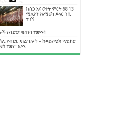
ከስጋ እና ወተት ምርት 68.13
ሚሊዮን የአሜሪካ ዶላር ገቢ
ተገኘ
ሎች የብድርና ቁጠባ ተቋማት
ሳሌ የብድር አገልግሎት – ከዳይናሚክ ማይክሮ
ናስ ተቋም አ.ማ.