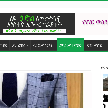
ግብር
ሥራ ፈጠራ
ብድር እና ሽርክና
ልምድ እና ተሞክሮ
ማንን እናናግር
የ