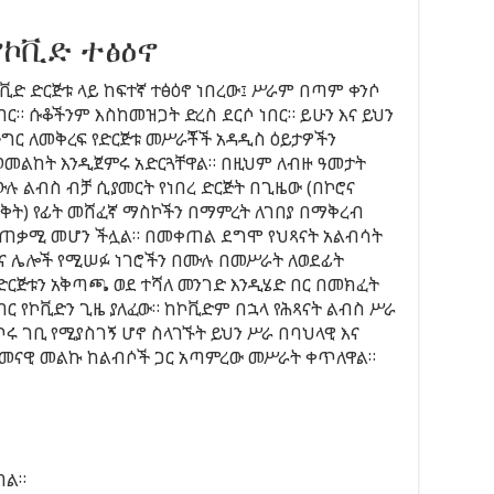
የኮቪድ ተፅዕኖ
ቪድ ድርጅቱ ላይ ከፍተኛ ተፅዕኖ ነበረው፤ ሥራም በጣም ቀንሶ
በር። ሱቆችንም እስከመዝጋት ድረስ ደርሶ ነበር። ይሁን እና ይህን
ግር ለመቅረፍ የድርጅቱ መሥራቾች አዳዲስ ዕይታዎችን
መልከት እንዲጀምሩ አድርጓቸዋል። በዚህም ለብዙ ዓመታት
ሉ ልብስ ብቻ ሲያመርት የነበረ ድርጅት በጊዜው (በኮሮና
ቅት) የፊት መሸፈኛ ማስኮችን በማምረት ለገበያ በማቅረብ
ጠቃሚ መሆን ችሏል። በመቀጠል ደግሞ የህጻናት አልብሳት
ና ሌሎች የሚሠፉ ነገሮችን በሙሉ በመሥራት ለወደፊት
ድርጅቱን አቅጣጫ ወደ ተሻለ መንገድ እንዲሄድ በር በመክፈት
በር የኮቪድን ጊዜ ያለፈው። ከኮቪድም በኋላ የሕጻናት ልብስ ሥራ
ሩ ገቢ የሚያስገኝ ሆኖ ስላገኙት ይህን ሥራ በባህላዊ እና
መናዊ መልኩ ከልብሶች ጋር አጣምረው መሥራት ቀጥለዋል።
ባል።