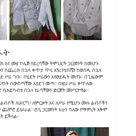
ፋት
ኒክ እና ሙያ ኮሌጅ የደረሳቸው ትምህርት ጋርመንት በመሆኑ
ውን ከጨረሱ በኋላ ቀጥታ ጥሩ አፕረንቲስሺፕ ከወሰዱ በኋላ
ወደ ሥራ ገቡ። በሂደት ሥራውን እየወደዱት መጡ። በጊዜውም
 ፍላጎት በውስጣቸው እያደገ መጣ። በዚህ ሥራ ቀጥለው
ድ ሲአይካብቱ በኋላ የራሳቸውን ድርጅት መሥርተዋል።
 ልብሶች ለሠርግ፣ ለምርቃት እና ለሥራ የሚሆኑ ሙሉ ልብሶችን
ም ጨምሮ ይሠራል። ሮቢ ጋርመንት አሁን ባለው የማምረት አቅም
ት ይችላል።