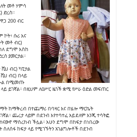
ሁለት መቶ ሃምሳ
) ድረስ።
ዋጋ 200 ብር
 ኮት፣ ሱሪ እና
ንት መቶ ብር)
 ካለ ደግሞ እስከ
ድረስ ያመርታል።
 ሺህ ብር) ካፒታል
 ሺህ ብር) በላይ
በኩል በሚመጡ
ላይ ይገኛል። በዚህም ለዐሥር ዜጎች ቋሚ የሥራ ዕድል መፍጠር
ቋማት ከማቅረብ በተጨማሪ በባዛር እና በሄሎ ማርኬት
ኛል። ጨረታ ላይም በደንብ እየተሳተፈ አይደለም እንጂ ተሳትፎ
ከናውኖ ማስረከብ ችሏል። አሁን ደግሞ በከፍታ በነበረው
ት ስለሰፋ ከፍታ ላይ የሚገኙትን አገልግሎቶች በደንብ