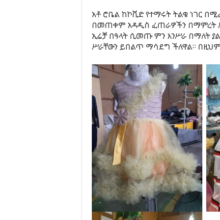
አቶ ሮቤል ከኮቪድ የተማሩት ትልቁ ነገር በ
በመጠቀም አዳዲስ ፈጠራዎችን በማምረት ሥራ
ኢሬቻ በዓላት ሲመጡ ምን እንሥራ በማለት 
ሥራቸውን ይበልጥ ማሳደግ ችለዋል። በዚህም