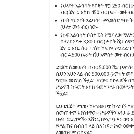
የህጻናት አልባሳት የብዛት ዋጋ 250 ብር (
ብር) ጀምሮ እስከ 450 ብር (አራት መቶ ብር
ብዛት የህጻናት አልባሳት ለሚወስድ የብዛት 
(ሁለት መቶ ብር) ነው።
የሱፍ አልባሳት ሶስት ፒስ የሚባለው ማለትም
ሰደሪያ አካቶ 3,800 ብር (ሦስት ሺህ ስም
ጀምሮ እንደ ሰው ፍላጎት ከፍ ያለ የሚፈልግ
ብር 4,500 (አራት ሺህ አምስት መቶ ብር) 
ድርጅቱ ሲመሠረት በብር 5,000 ሺህ (አምስት
ሲሆን አሁን ላይ ብር 500,000 (አምስት መቶ
ካፒታል መድረስ ችሏል። ድርጅቱ በኮሌጆች 
ሥራዎች ከዓመት እስከ ዓመት ሥራ በመሥራት 
ችሏል።
ይህ ድርጅት ምርቱን ከሥራው ቦታ ከሚገኙ ተ
በመጠቀም እያስተዋወቀ ሥራዎችን እየሠራ ይገ
ሁለት ጨረታዎችን አሸንፎ በሚገባ ሥራውን አ
የሥልጠና ስብሰባ ላይ ስለ ከፍታ ያለው ዕውቀ
ለመጠቀም ወስኗል።