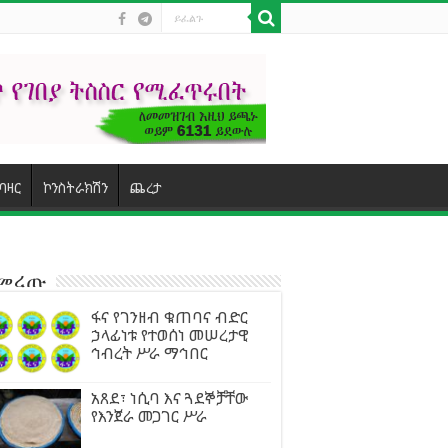
ባዛር
ኮንስትራክሽን
ጨረታ
ተመረጡ
ፋና የገንዘብ ቁጠባና ብድር
ኃላፊነቱ የተወሰነ መሠረታዊ
ኅብረት ሥራ ማኅበር
አጸደ፣ ነሲባ እና ጓደኞቻቸው
የእንጀራ መጋገር ሥራ