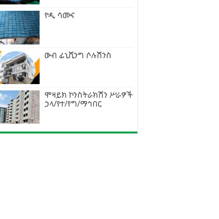
ዮዲ ሳሙና
ውብ ፊኒሺንግ ሶሉሽንስ
ሞዛይክ ኮንስትራክሽን ሥራዎች
ኃላ/የተ/የግ/ማኅበር