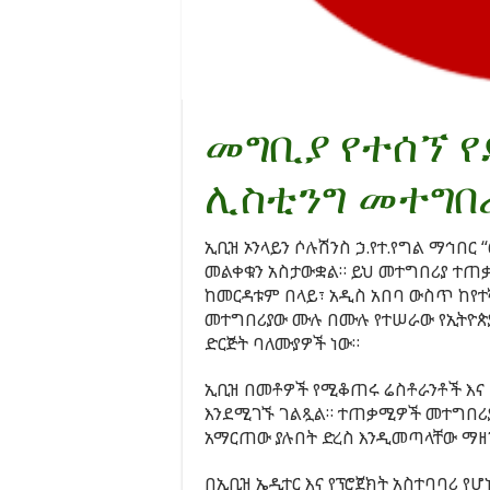
መግቢያ የተሰኘ የ
ሊስቲንግ መተግበሪ
ኢቢዝ ኦንላይን ሶሉሽንስ ኃ.የተ.የግል ማኅበር
መልቀቁን አስታውቋል። ይህ መተግበሪያ ተጠቃ
ከመርዳቱም በላይ፣ አዲስ አበባ ውስጥ ከየተ
መተግበሪያው ሙሉ በሙሉ የተሠራው የኢትዮጵያ 
ድርጅት ባለሙያዎች ነው።
ኢቢዝ በመቶዎች የሚቆጠሩ ሬስቶራንቶች እና 
እንደሚገኙ ገልጿል። ተጠቃሚዎች መተግበሪያ
አማርጠው ያሉበት ድረስ እንዲመጣላቸው ማዘ
በኢቢዝ ኤዲተር እና የፕሮጀክት አስተባባሪ የሆ