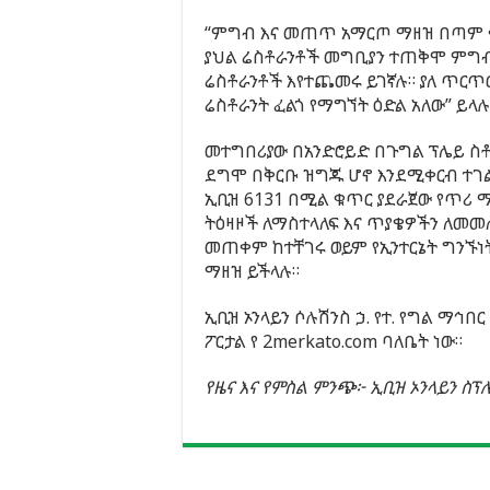
“ምግብ እና መጠጥ አማርጦ ማዘዝ በጣም ቀላ
ያህል ሬስቶራንቶች መግቢያን ተጠቅሞ ምግብ
ሬስቶራንቶች እየተጨመሩ ይገኛሉ። ያለ ጥር
ሬስቶራንት ፈልጎ የማግኘት ዕድል አለው” ይላሉ
መተግበሪያው በአንድሮይድ በጉግል ፕሌይ ስቶ
ደግሞ በቅርቡ ዝግጁ ሆኖ እንደሚቀርብ ተገ
ኢቢዝ 6131 በሚል ቁጥር ያደራጀው የጥሪ
ትዕዛዞች ለማስተላለፍ እና ጥያቄዎችን ለመ
መጠቀም ከተቸገሩ ወይም የኢንተርኔት ግንኙነ
ማዘዝ ይችላሉ።
ኢቢዝ ኦንላይን ሶሉሽንስ ኃ. የተ. የግል ማኅበር
ፖርታል የ 2merkato.com ባለቤት ነው።
የዜና እና የምስል ምንጭ፦ ኢቢዝ ኦንላይን ስፕ