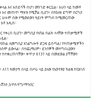
ል እና አስደሳች በሆነ መንገድ ቀርቧል። አሁን ላይ ከመቶ
 እና መጠጥ ማዘዝ የሚቻል ሲሆን፣ በየዕለቱ ደግሞ በርካታ
ጥር ሁሉም ሰው የሚወደውን ዓይነት ምግብ ከሚመርጠው
 አቶ አዲስ።
ር የቀረበ ሲሆን፣ መግቢያ የአፕል ስልክ ላላቸው ተጠቃሚዎች
ልጿል።
 ማዕከል ለመግቢያ አገልግሎት ድጋፍ ይሰጣል፤ የተጠቃሚዎችን
መለስም ይውላል። በተጨማሪም፣ ደንበኞች መተግበሪያውን
ት ከተቋረጠባቸው፣ ቀጥታ 6131 ላይ በመደወል ያሻቸውን
 ፣ ለ11 ዓመታት በላይ በሥራ ላይ ያለው የኢትዮጵያ ትልቁ የቢዝነስ
ሉሽንስ ኃ/የተ/የግ/ማኅበር