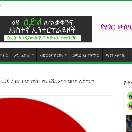
ግብር
ሥራ ፈጠራ
ብድር እና ሽርክና
ልምድ እና ተሞክሮ
ማንን እናናግር
 መረጃ
/
መግቢያ የተሰኘ የዴሊቨሪ እና የቢዝነስ ሊስቲንግ
የ