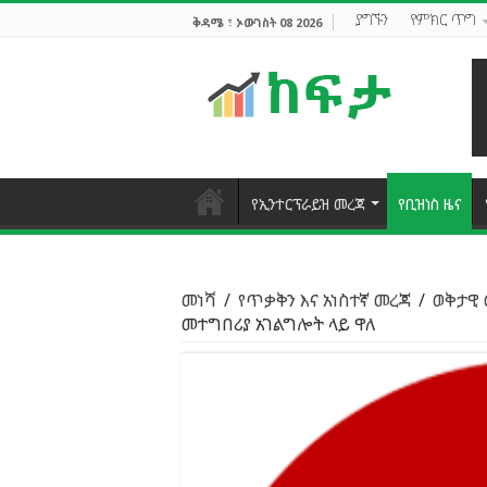
ያግኙን
የምክር ጥግ
ቅዳሜ ፣ ኦውገስት 08 2026
የኢንተርፕራይዝ መረጃ
የቢዝነስ ዜና
መነሻ
/
የጥቃቅን እና አነስተኛ መረጃ
/
ወቅታዊ
መተግበሪያ አገልግሎት ላይ ዋለ