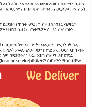
ስ ጽንሰ ሐሳቡን ለማዳበር እና መረጃ ለመሰብሰብ የዋለ ሲሆን፣
ራት እንዲሁም የቢዝነስ ጽንሰ ሐሳቡን እና መረጃውን በማጥራት
ና ደረጃውን የጠበቀ ለማድረግ ብዙ ታስቦበታል ብለዋል።
ቋዎች የተዘጋጀ ሲሆን፣ ተጠቃሚዎች በቀላሉ ስልካቸውን
 በቢዝነሱ ስም እና ዓይነት፣ እንዲሁም በሚገኝበት ሰፈር
ንደሚሉት እንዲህ ያለው ገጽታ፣ በተለይ እንደ አዲስ አበባ ብዙ
ር ስም በሚያውቅበት ሁኔታ እጅግ ጠቃሚ ሆኖ ይገኛል።
ocation service) መሠረትም ቢዝነሶችን ማሰስ ይቻላል።