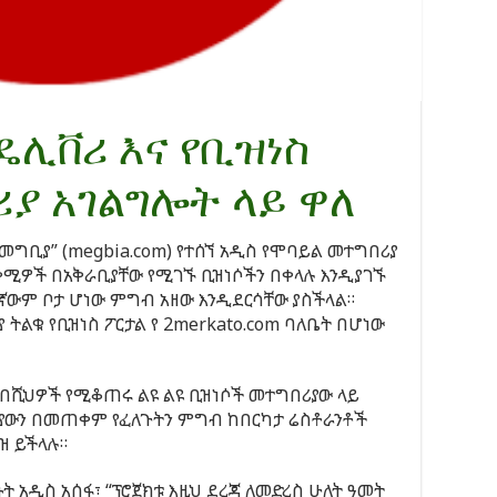
ዴሊቨሪ እና የቢዝነስ
ያ አገልግሎት ላይ ዋለ
 “መግቢያ” (megbia.com) የተሰኘ አዲስ የሞባይል መተግበሪያ
ሚዎች በአቅራቢያቸው የሚገኙ ቢዝነሶችን በቀላሉ እንዲያገኙ
ኛውም ቦታ ሆነው ምግብ አዘው እንዲደርሳቸው ያስችላል።
ትልቁ የቢዝነስ ፖርታል የ 2merkato.com ባለቤት በሆነው
በሺህዎች የሚቆጠሩ ልዩ ልዩ ቢዝነሶች መተግበሪያው ላይ
ውን በመጠቀም የፈለጉትን ምግብ ከበርካታ ሬስቶራንቶች
ዝ ይችላሉ።
ኑት አዲስ አሰፋ፣ “ፕሮጀክቱ እዚህ ደረጃ ለመድረስ ሁለት ዓመት