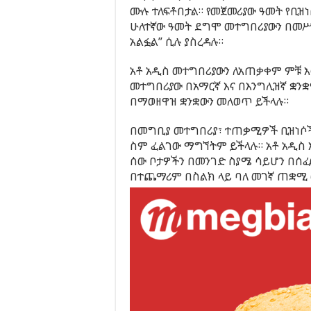
ሙሉ ተለፍቶበታል። የመጀመሪያው ዓመት የቢዝነ
ሁለተኛው ዓመት ደግሞ መተግበሪያውን በመሥ
አልፏል” ሲሉ ያስረዳሉ።
አቶ አዲስ መተግበሪያውን ለአጠቃቀም ምቹ እ
መተግበሪያው በአማርኛ እና በእንግሊዝኛ ቋን
በማወዘዋዝ ቋንቋውን መለወጥ ይችላሉ።
በመግቢያ መተግበሪያ፣ ተጠቃሚዎች ቢዝነሶችን
ስም ፈልገው ማግኘትም ይችላሉ። አቶ አዲስ እ
ሰው ቦታዎችን በመንገድ ስያሜ ሳይሆን በሰፈ
በተጨማሪም በስልክ ላይ ባለ መገኛ ጠቋሚ (l