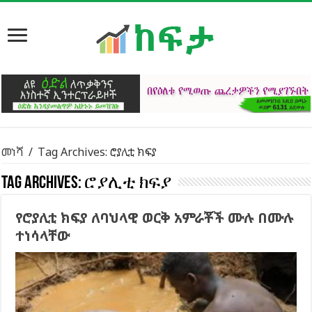
መነሻ
/
Tag Archives: ሮያሊቲ ክፍያ
Tag Archives:
ሮያሊቲ ክፍያ
የሮያሊቲ ክፍያ ለባህላዊ ወርቅ አምራቾች ሙሉ በሙሉ
ተነሳላቸው