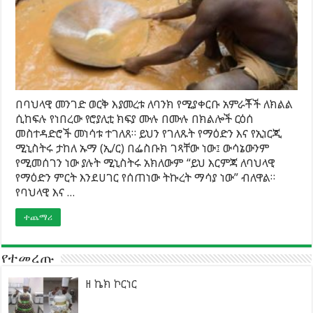
በባህላዊ መንገድ ወርቅ እያመረቱ ለባንክ የሚያቀርቡ አምራቾች ለክልል
ሲከፍሉ የነበረው የሮያሊቲ ክፍያ ሙሉ በሙሉ በክልሎች ርዕሰ
መስተዳድሮች መነሳቱ ተገለጸ። ይህን የገለጹት የማዕድን እና የኢነርጂ
ሚኒስትሩ ታከለ ኡማ (ኢ/ር) በፌስቡክ ገጻቸው ነው፤ ውሳኔውንም
የሚመሰገን ነው ያሉት ሚኒስትሩ አክለውም “ይህ እርምጃ ለባህላዊ
የማዕድን ምርት እንደሀገር የሰጠነው ትኩረት ማሳያ ነው” ብለዋል።
የባህላዊ እና …
ተጨማሪ
የተመረጡ
ዘ ኬክ ኮርነር