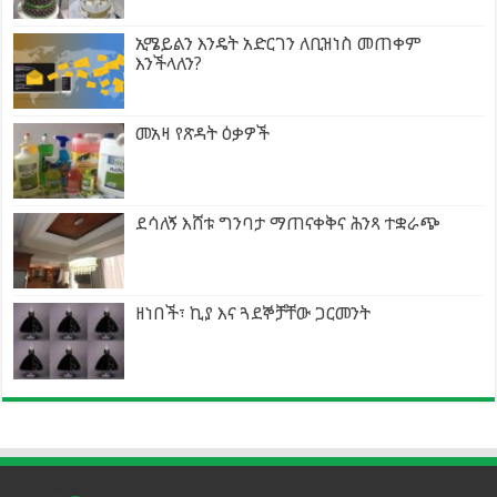
ኢሜይልን እንዴት አድርገን ለቢዝነስ መጠቀም
እንችላለን?
መአዛ የጽዳት ዕቃዎች
ደሳለኝ እሸቱ ግንባታ ማጠናቀቅና ሕንጻ ተቋራጭ
ዘነበች፣ ኪያ እና ጓደኞቻቸው ጋርመንት