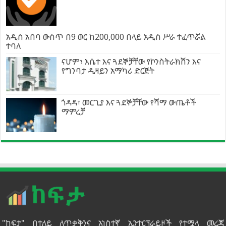
አዲስ አበባ ውስጥ በ9 ወር ከ200,000 በላይ አዲስ ሥራ ተፈጥሯል
ተባለ
ናሆም፣ እሴተ እና ጓደኞቻቸው የኮንስትራክሽን እና
የግንባታ ዲዛይን አማካሪ ድርጅት
ጎዳዳ፣ መርጊያ እና ጓደኞቻቸው የሻማ ውጤቶች
ማምረቻ
"ከፍታ" በተለይ ለጥቃቅንና አነስተኛ ኢንተርፕራይዞች የተሟላ መረጃ