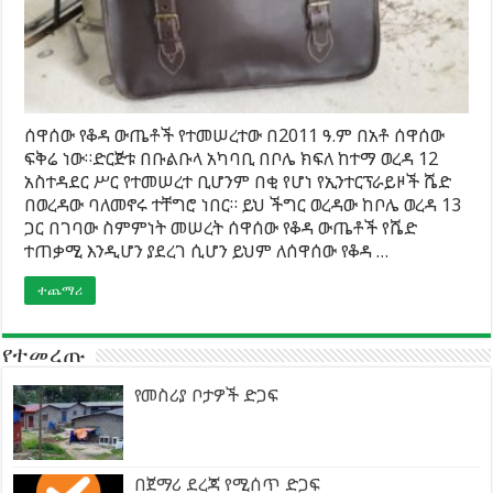
ሰዋሰው የቆዳ ውጤቶች የተመሠረተው በ2011 ዓ.ም በአቶ ሰዋሰው
ፍቅሬ ነው።ድርጅቱ በቡልቡላ አካባቢ በቦሌ ክፍለ ከተማ ወረዳ 12
አስተዳደር ሥር የተመሠረተ ቢሆንም በቂ የሆነ የኢንተርፕራይዞች ሼድ
በወረዳው ባለመኖሩ ተቸግሮ ነበር። ይህ ችግር ወረዳው ከቦሌ ወረዳ 13
ጋር በገባው ስምምነት መሠረት ሰዋሰው የቆዳ ውጤቶች የሼድ
ተጠቃሚ እንዲሆን ያደረገ ሲሆን ይህም ለሰዋሰው የቆዳ …
ተጨማሪ
የተመረጡ
የመስሪያ ቦታዎች ድጋፍ
በጀማሪ ደረጃ የሚሰጥ ድጋፍ