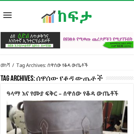
መነሻ
/
Tag Archives: ሰዋሰው የቆዳ ውጤቶች
Tag Archives:
ሰዋሰው የቆዳ ውጤቶች
ዓላማ እና የሙያ ፍቅር – ሰዋሰው የቆዳ ውጤቶች