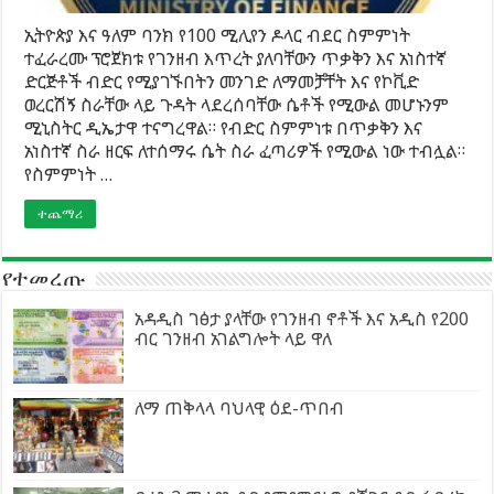
ኢትዮጵያ እና ዓለም ባንክ የ100 ሚሊየን ዶላር ብደር ስምምነት
ተፈራረሙ ፕሮጀክቱ የገንዘብ እጥረት ያለባቸውን ጥቃቅን እና አነስተኛ
ድርጅቶች ብድር የሚያገኙበትን መንገድ ለማመቻቸት እና የኮቪድ
ወረርሽኝ ስራቸው ላይ ጉዳት ላደረሰባቸው ሴቶች የሚውል መሆኑንም
ሚኒስትር ዲኤታዋ ተናግረዋል። የብድር ስምምነቱ በጥቃቅን እና
አነስተኛ ስራ ዘርፍ ለተሰማሩ ሴት ስራ ፈጣሪዎች የሚውል ነው ተብሏል።
የስምምነት …
ተጨማሪ
የተመረጡ
አዳዲስ ገፅታ ያላቸው የገንዘብ ኖቶች እና አዲስ የ200
ብር ገንዘብ አገልግሎት ላይ ዋለ
ለማ ጠቅላላ ባህላዊ ዕደ-ጥበብ