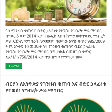
ጎኅ የገንዘብ ቁጠባና ብድር ኃላፊነቱ የተወሰነ የኅብረት ሥራ ማኅበር
በኅዳር 6 ቀን፣ 2014 ዓ.ም. በአዲስ አበባ ከተማ መስተዳደር የኅብረት
ሥራ ኤጀንሲ ማኅበራት ለማቋቋም በወጣው አዋጅ ቁጥር 985/2009
ዓ.ም. አንቀጽ 10 መሠረት ጎኅ የገንዘብ ቁጠባና ብድር ኃላፊነቱ
የተወሰነ የኅብረት ሥራ ማኅበር በግ ታውቆ በመዝገብ ቁጥር
አራ/1/1/750/2014 ዓ.ም ተመዝግቦ የተቋቋመ ነው።
ተጨማሪ
ብርሃን ለኢትዮጵያ የገንዘብ ቁጠባ እና ብድር ኃላፊነቱ
የተወሰነ የኅብረት ሥራ ማኅበር