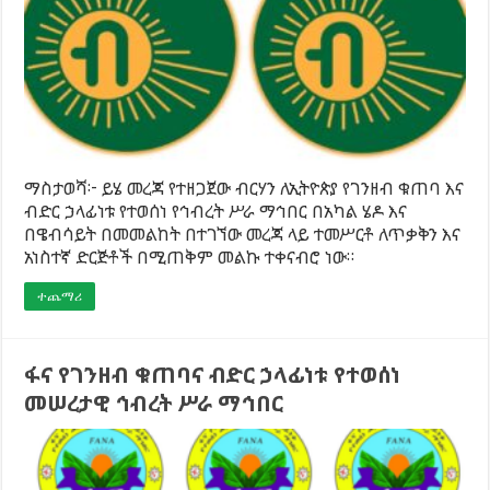
ማስታወሻ፦ ይሄ መረጃ የተዘጋጀው ብርሃን ለኢትዮጵያ የገንዘብ ቁጠባ እና
ብድር ኃላፊነቱ የተወሰነ የኅብረት ሥራ ማኅበር በአካል ሄዶ እና
በዌብሳይት በመመልከት በተገኘው መረጃ ላይ ተመሥርቶ ለጥቃቅን እና
አነስተኛ ድርጅቶች በሚጠቅም መልኩ ተቀናብሮ ነው።
ተጨማሪ
ፋና የገንዘብ ቁጠባና ብድር ኃላፊነቱ የተወሰነ
መሠረታዊ ኅብረት ሥራ ማኅበር