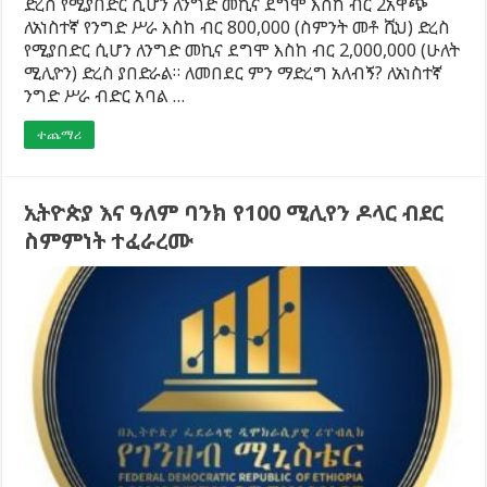
ድረስ የሚያበድር ሲሆን ለንግድ መኪና ደግሞ እስከ ብር 2አዋጭ
ለአነስተኛ የንግድ ሥራ እስከ ብር 800,000 (ስምንት መቶ ሺህ) ድረስ
የሚያበድር ሲሆን ለንግድ መኪና ደግሞ እስከ ብር 2,000,000 (ሁለት
ሚሊዮን) ድረስ ያበድራል። ለመበደር ምን ማድረግ አለብኝ? ለአነስተኛ
ንግድ ሥራ ብድር አባል …
ተጨማሪ
ኢትዮጵያ እና ዓለም ባንክ የ100 ሚሊየን ዶላር ብደር
ስምምነት ተፈራረሙ