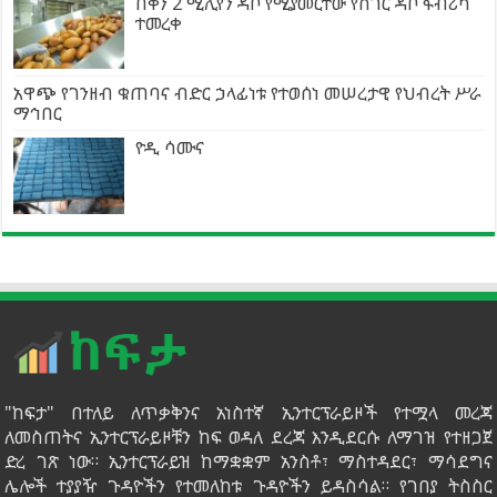
በቀን 2 ሚሊየን ዳቦ የሚያመርተው የሸገር ዳቦ ፋብሪካ
ተመረቀ
አዋጭ የገንዘብ ቁጠባና ብድር ኃላፊነቱ የተወሰነ መሠረታዊ የህብረት ሥራ
ማኅበር
ዮዲ ሳሙና
"ከፍታ" በተለይ ለጥቃቅንና አነስተኛ ኢንተርፕራይዞች የተሟላ መረጃ
ለመስጠትና ኢንተርፕራይዞቹን ከፍ ወዳለ ደረጃ እንዲደርሱ ለማገዝ የተዘጋጀ
ድረ ገጽ ነው። ኢንተርፕራይዝ ከማቋቋም አንስቶ፣ ማስተዳደር፣ ማሳደግና
ሌሎች ተያያዥ ጉዳዮችን የተመለከቱ ጉዳዮችን ይዳስሳል። የገበያ ትስስር