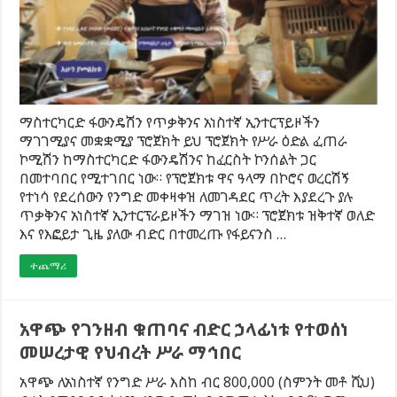
ማስተርካርድ ፋውንዴሽን የጥቃቅንና አነስተኛ ኢንተርፕይዞችን
ማገገሚያና መቋቋሚያ ፕሮጀክት ይህ ፕሮጀክት የሥራ ዕድል ፈጠራ
ኮሚሽን ከማስተርካርድ ፋውንዴሽንና ከፈርስት ኮንሰልት ጋር
በመተባበር የሚተገበር ነው። የፕሮጀክቱ ዋና ዓላማ በኮሮና ወረርሽኝ
የተነሳ የደረሰውን የንግድ መቀዛቀዝ ለመገዳደር ጥረት እያደረጉ ያሉ
ጥቃቅንና አነስተኛ ኢንተርፕራይዞችን ማገዝ ነው። ፕሮጀክቱ ዝቅተኛ ወለድ
እና የእፎይታ ጊዜ ያለው ብድር በተመረጡ የፋይናንስ …
ተጨማሪ
አዋጭ የገንዘብ ቁጠባና ብድር ኃላፊነቱ የተወሰነ
መሠረታዊ የህብረት ሥራ ማኅበር
አዋጭ ለአነስተኛ የንግድ ሥራ እስከ ብር 800,000 (ስምንት መቶ ሺህ)