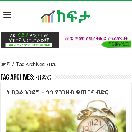
መነሻ
/
Tag Archives: ብድር
Tag Archives:
ብድር
ኑ በጋራ እንደግ – ጎኅ የገንዘብ ቁጠባና ብድር