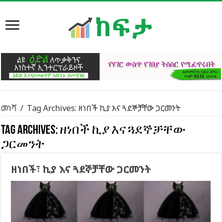
መነሻ
/
Tag Archives: ዘነበች ኪያ እና ጓደኞቻቸው ጋርመንት
Tag Archives:
ዘነበች ኪያ እና ጓደኞቻቸው
ጋርመንት
ዘነበች፣ ኪያ እና ጓደኞቻቸው ጋርመንት