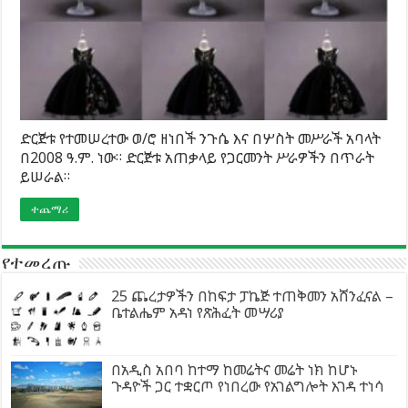
ድርጅቱ የተመሠረተው ወ/ሮ ዘነበች ንጉሴ እና በሦስት መሥራች አባላት
በ2008 ዓ.ም. ነው። ድርጅቱ አጠቃላይ የጋርመንት ሥራዎችን በጥራት
ይሠራል።
ተጨማሪ
የተመረጡ
25 ጨረታዎችን በከፍታ ፓኬጅ ተጠቅመን አሸንፈናል –
ቤተልሔም አዳነ የጽሕፈት መሣሪያ
በአዲስ አበባ ከተማ ከመሬትና መሬት ነክ ከሆኑ
ጉዳዮች ጋር ተቋርጦ የነበረው የአገልግሎት እገዳ ተነሳ