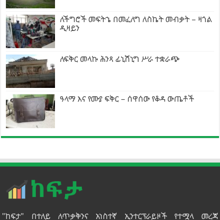
ለችግሮች መፍትኄ በመፈለግ ለስኬት መብቃት – ዛጎል
ዲዛይን
ለፍቅር መላኩ ሕንጻ ፊኒሽኒግ ሥራ ተቋራጭ
ዓላማ እና የሙያ ፍቅር – ሰዋሰው የቆዳ ውጤቶች
"ከፍታ" በተለይ ለጥቃቅንና አነስተኛ ኢንተርፕራይዞች የተሟላ መረጃ