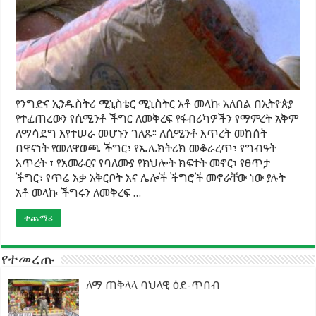
የንግድና ኢንዱስትሪ ሚኒስቴር ሚኒስትር አቶ መላኩ አለበል በኢትዮጵያ
የተፈጠረውን የሲሚንቶ ችግር ለመቅረፍ የፋብሪካዎችን የማምረት አቅም
ለማሳደግ እየተሠራ መሆኑን ገለጹ፡፡ ለሲሚንቶ እጥረት መከሰት
በዋናነት የመለዋወጫ ችግር፣ የኤሌክትሪክ መቆራረጥ፣ የግብዓት
እጥረት ፣ የአመራርና የባለሙያ የክህሎት ክፍተት መኖር፣ የፀጥታ
ችግር፣ የጥሬ እቃ አቅርቦት እና ሌሎች ችግሮች መኖራቸው ነው ያሉት
አቶ መላኩ ችግሩን ለመቅረፍ …
ተጨማሪ
የተመረጡ
ለማ ጠቅላላ ባህላዊ ዕደ-ጥበብ