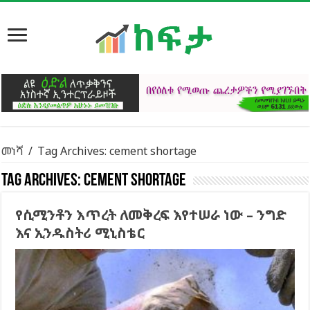
መነሻ
/
Tag Archives: cement shortage
Tag Archives:
cement shortage
የሲሚንቶን እጥረት ለመቅረፍ እየተሠራ ነው – ንግድ
እና ኢንዱስትሪ ሚኒስቴር