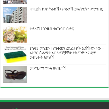
ሞዛይክ ኮንስትራክሽን ሥራዎች ኃላ/የተ/የግ/ማኅበር
ተደራሽ የገንዘብ ቁጠባና ብድር
የከፍታ ፓኬጅን ተጠቀመን ጨረታዎች እያሸነፍን ነው –
አንዋር ሱሌማን እና ጓደኞቻቸው የስፖንጅ እና ፎም
ውጤቶች አምራች
መንግሥቱ የቆዳ ውጤቶች