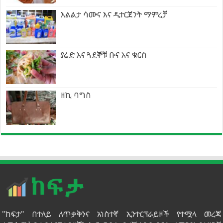
እልልታ ሳሙና እና ዲተርጀንት ማምረቻ
ያሬድ እና ጓደኞቹ ቡና እና ቁርስ
ዘኪ ባግስ
"ከፍታ" በተለይ ለጥቃቅንና አነስተኛ ኢንተርፕራይዞች የተሟላ መረጃ