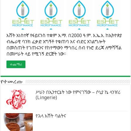
እሸት አነስተኛ የፋይናንስ ተቋም አ.ማ. በ2000 ዓ.ም. እ.ኤ.አ. ከኢትዮጵያ
ብሔራዊ ባንክ ፈቃድ አግኝቶ የቁጠባ እና ብድር አገልግሎት
በመስጠት የገጠሩንና የከተማውን ማኅበረ ሰብ የኑሮ ደረጃ ለማሻሻል
በመሥራት ላይ የሚገኝ ድርጅት ነው።
ተጨማሪ
የተመረጡ
ሥራን በኢንተርኔት ነው የምናገኘው – ሶኒያ ኬ ላንዠሪ
(Lingerie)
የኋላ እሸት ባልትና