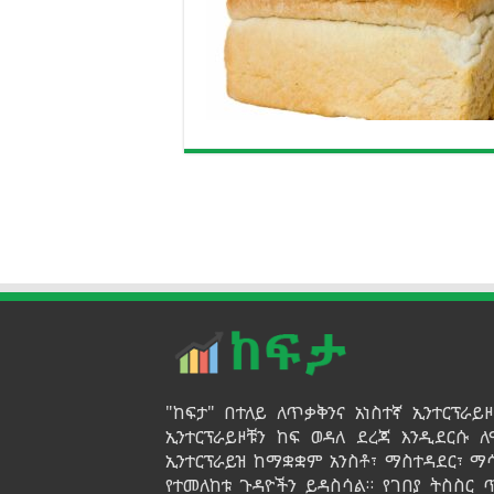
"ከፍታ" በተለይ ለጥቃቅንና አነስተኛ ኢንተርፕራ
ኢንተርፕራይዞቹን ከፍ ወዳለ ደረጃ እንዲደርሱ ለ
ኢንተርፕራይዝ ከማቋቋም አንስቶ፣ ማስተዳደር፣ ማ
የተመለከቱ ጉዳዮችን ይዳስሳል። የገበያ ትስስር