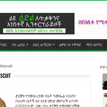
ግብር
ሥራ ፈጠራ
ብድር እና ሽርክና
ልምድ እና ተሞክሮ
ማንን እናናግር
biscuit
የ
scuit
ድርጅቱ የተመሠረተው በአቶ ሳሙኤል በለጠ፣
በሁለት ሴቶች እና አንድ ወንድ መሥራች አባላት
በ2010 ዓ.ም. ነው። ይህ ድርጅት የሚያመርታቸው