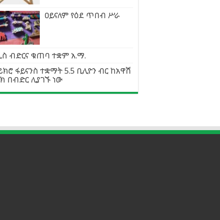
ዐይናለም የዕደ ጥበብ ሥራ
ስ ብድርና ቁጠባ ተቋም አ.ማ.
ክሮ ፋይናንስ ተቋማት 5.5 ቢሊዮን ብር ከአዋሽ
ክ በብድር ሊያገኙ ነው