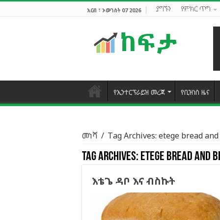
ያግኙን
የምክር ጥግ
አርብ ፣ ኦውገስት 07 2026
የኢንተርፕራይዝ መረጃ
የቢዝነስ ዜና
መነሻ
/
Tag Archives: etege bread and 
Tag Archives:
etege bread and bi
እቴጌ ዳቦ እና ብስኩት