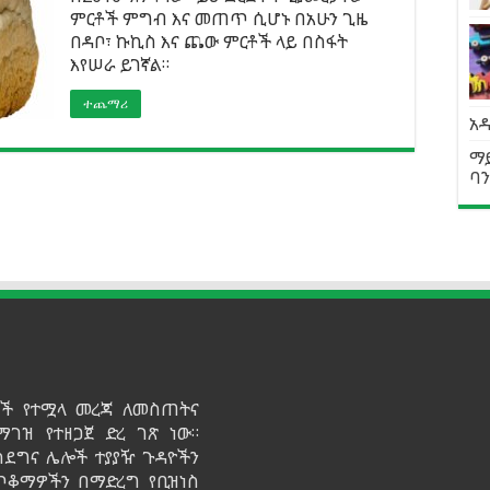
ምርቶች ምግብ እና መጠጥ ሲሆኑ በአሁን ጊዜ
በዳቦ፣ ኩኪስ እና ጨው ምርቶች ላይ በስፋት
እየሠራ ይገኛል።
ተጨማሪ
አዲ
ማይ
ባን
ይዞች የተሟላ መረጃ ለመስጠትና
ማገዝ የተዘጋጀ ድረ ገጽ ነው።
ሳደግና ሌሎች ተያያዥ ጉዳዮችን
 ጥቆማዎችን በማድረግ የቢዝነስ