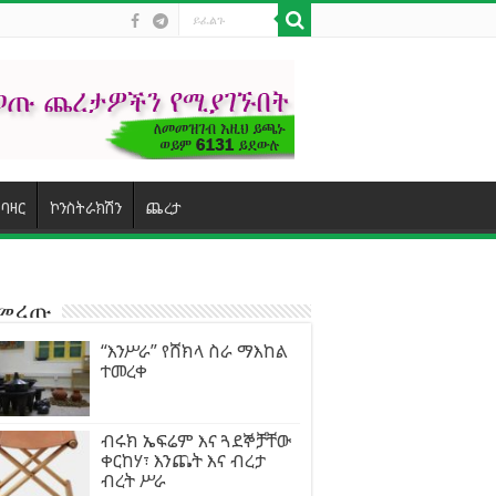
ባዛር
ኮንስትራክሽን
ጨረታ
ተመረጡ
“እንሥራ” የሸክላ ስራ ማእከል
ተመረቀ
ብሩክ ኤፍሬም እና ጓደኞቻቸው
ቀርከሃ፣ እንጨት እና ብረታ
ብረት ሥራ