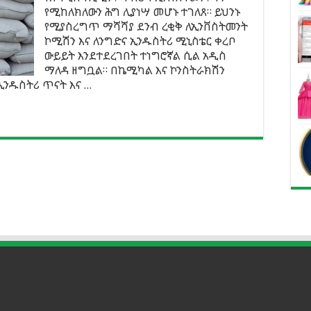
የሚከለክለውን ሕግ ሊያነሣ መሆኑ ተገለጸ። ይህንኑ
የሚያስረግጥ ማሻሻያ ደንብ ረቂቅ ለኢንቨስትመንት
ኮሚሽን እና ለንግድና ኢንዱስትሪ ሚኒስቴር ቀረቦ
ውይይት እንደተደረገበት ተነግሮኛል ሲል አዲስ
ማለዳ ዘግቧል። በኬሚካል እና ኮንስትራክሽን
ኢንዱስትሪ ጥናት እና …