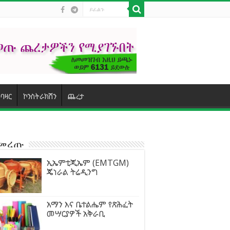
ባዛር
ኮንስትራክሽን
ጨረታ
ተመረጡ
ኢኤምቲጂኤም (EMTGM)
ጄነራል ትሬዲንግ
አማን እና ቤተልሔም የጽሕፈት
መሣርያዎች አቅራቢ