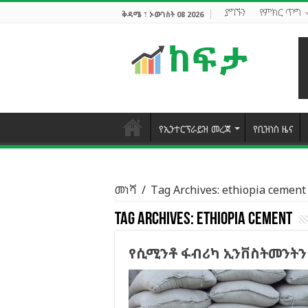
ያግኙን
የምክር ጥግ
ቅዳሜ ፣ ኦውገስት 08 2026
የኢንተርፕራይዝ መረጃ
የቢዝነስ ዜና
መነሻ
/
Tag Archives: ethiopia cement
Tag Archives:
ethiopia cement
የሲሚንቶ ፋብሪካ ኢንቨስትመንትን