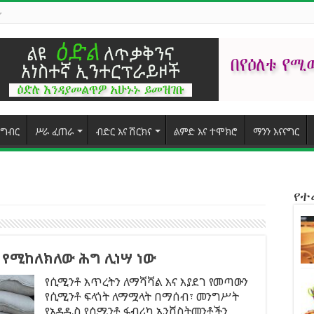
ግብር
ሥራ ፈጠራ
ብድር እና ሽርክና
ልምድ እና ተሞክሮ
ማንን እናናግር
የ
 የሚከለክለው ሕግ ሊነሣ ነው
የሲሚንቶ እጥረትን ለማሻሻል እና እያደገ የመጣውን
የሲሚንቶ ፍላጎት ለማሟላት በማሰብ፣ መንግሥት
የአዳዲስ የሲሚንቶ ፋብሪካ ኢንቨስትመንቶችን