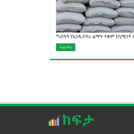
ግብዓት የኢንዱስትሪ ልማት ተቋም የሲሚንቶ 
ተጨማሪ