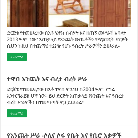
ድርጅቱ የተመሠረተው በአቶ ሄኖክ ስብሃት እና ዘጠኝ መሥራች አባላት
2013 ዓ.ም. ነው። አጠቃላይ የእንጨት ውጤቶችን የሚያመርት ድርጅት
ሲሆን ከዚህ በተጨማሪ ተያያዥ የሆኑ የብረት ሥራዎችን ይሠራል።
ተጨማሪ
ተዋበ እንጨት እና ብረታ ብረት ሥራ
ድርጅቱ የተመሠረተው በአቶ ተዋበ ምኔነህ በ2004 ዓ.ም. የግል
ኢንተርፕራይዝ ሆኖ ነው። ይህ ድርጅት አጠቃላይ የእንጨት እና የብረታ
ብረት ሥራዎችን በተመጣጣኝ ዋጋ ይሠራል።
ተጨማሪ
የእንጨት ሥራ -ሶሊና ሶፋ የቤት እና የቢሮ እቃዎች