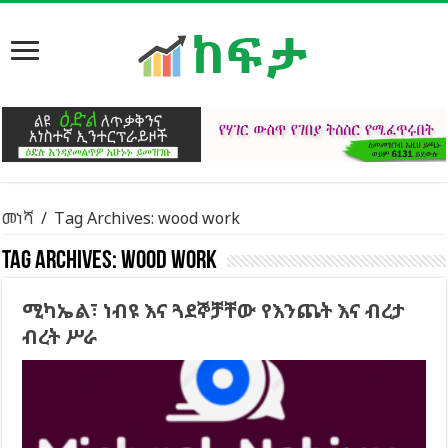
መነሻ
/
Tag Archives: wood work
Tag Archives:
wood work
ሚካኤል፣ ነብዩ እና ጓደኞቻቸው የእንጨት እና ብረታ
ብረት ሥራ