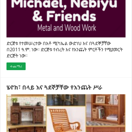
ድርጅቱ የተመሠረተው በአቶ ሚካኤል ውድነህ እና በጓደኞቻቸው
በ2011 ዓ.ም. ነው። ድርጅቱ የብረት እና የእንጨት ምርቶችን የሚያመርት
ድርጅት ነው።
ተጨማሪ
ሄኖክ፣ በላይ እና ጓደኞቻቸው የእንጨት ሥራ