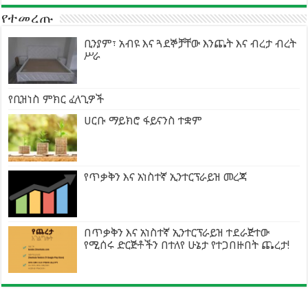
የተመረጡ
ቢንያም፣ አብዩ እና ጓደኞቻቸው እንጨት እና ብረታ ብረት
ሥራ
የቢዝነስ ምክር ፈላጊዎች
ሀርቡ ማይክሮ ፋይናንስ ተቋም
የጥቃቅን እና አነስተኛ ኢንተርፕራይዝ መረጃ
በጥቃቅን እና አነስተኛ ኢንተርፕራይዝ ተደራጅተው
የሚሰሩ ድርጅቶችን በተለየ ሁኔታ የተጋበዙበት ጨረታ!