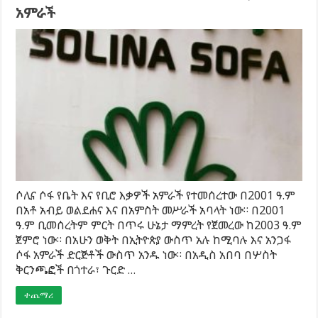
አምራች
ሶሊና ሶፋ የቤት እና የቢሮ እቃዎች አምራች የተመሰረተው በ2001 ዓ.ም
በአቶ አብይ ወልደሐና እና በአምስት መሥራች አባላት ነው። በ2001
ዓ.ም ቢመሰረትም ምርት በጥሩ ሁኔታ ማምረት የጀመረው ከ2003 ዓ.ም
ጀምሮ ነው። በአሁን ወቅት በኢትዮጵያ ውስጥ አሉ ከሚባሉ እና አንጋፋ
ሶፋ አምራች ድርጅቶች ውስጥ አንዱ ነው። በአዲስ አበባ በሦስት
ቅርንጫፎች በጎተራ፣ ጉርድ …
ተጨማሪ