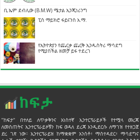
ቢ ኤም ደብሊው (B.M.W) ሜታል ኢንጂነሪንግ
ፒስ ማይክሮ ፋይናንስ አ.ማ.
የኢትዮጵያን የጨርቃ ጨርቅ ኢንዱስትሪ ማሳደግ
የሚያስችል ዘመቻ ይፋ ተደረገ
"ከፍታ" በተለይ ለጥቃቅንና አነስተኛ ኢንተርፕራይዞች የተሟላ መረጃ
ለመስጠትና ኢንተርፕራይዞቹን ከፍ ወዳለ ደረጃ እንዲደርሱ ለማገዝ የተዘጋጀ
ድረ ገጽ ነው። ኢንተርፕራይዝ ከማቋቋም አንስቶ፣ ማስተዳደር፣ ማሳደግና