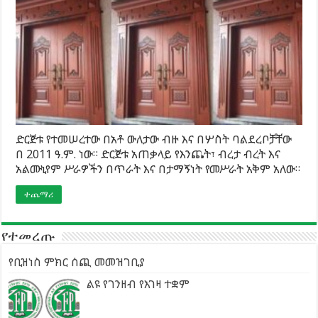
ድርጅቱ የተመሠረተው በአቶ ውለታው ብዙ እና በሦስት ባልደረቦቻቸው
በ 2011 ዓ.ም. ነው። ድርጅቱ አጠቃላይ የእንጨት፣ ብረታ ብረት እና
አልሙኒየም ሥራዎችን በጥራት እና በታማኝነት የመሥራት አቅም አለው።
ተጨማሪ
የተመረጡ
የቢዝነስ ምክር ሰጪ መመዝገቢያ
ልዩ የገንዘብ የእገዛ ተቋም