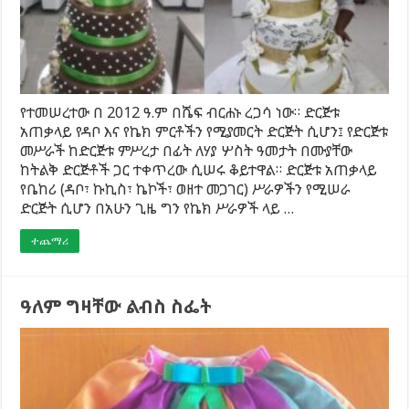
የተመሠረተው በ 2012 ዓ.ም በሼፍ ብርሐኑ ረጋሳ ነው። ድርጅቱ
አጠቃላይ የዳቦ እና የኬክ ምርቶችን የሚያመርት ድርጅት ሲሆን፤ የድርጅቱ
መሥራች ከድርጅቱ ምሥረታ በፊት ለሃያ ሦስት ዓመታት በሙያቸው
ከትልቅ ድርጅቶች ጋር ተቀጥረው ሲሠሩ ቆይተዋል። ድርጅቱ አጠቃላይ
የቤከሪ (ዳቦ፣ ኩኪስ፣ ኬኮች፣ ወዘተ መጋገር) ሥራዎችን የሚሠራ
ድርጅት ሲሆን በአሁን ጊዜ ግን የኬክ ሥራዎች ላይ …
ተጨማሪ
ዓለም ግዛቸው ልብስ ስፌት