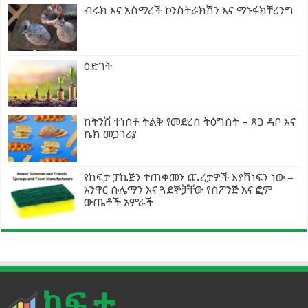
ብሩክ እና አስማረች ኮንስትራክሽን እና ማኑፋክቸሪንግ
ዕድገት
ከትንሽ ተነስቶ ትልቅ የመድረስ ትዕግስት – ጸጋ ዳቦ እና
ኬክ መጋገሪያ
የከፍታ ፓኬጅን ተጠቀመን ጨረታዎች እያሸነፍን ነው –
አንዋር ሱሌማን እና ጓደኞቻቸው የስፖንጅ እና ፎም
ውጤቶች አምራች