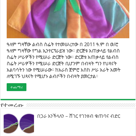
ዓለም ግዛቸው ልብስ ስፌት የተመሠረተው በ 2011 ዓ.ም በ ወ/ሮ
ዓለም ግዛቸው የግል ኢንተርፕራይዝ ነው። ድርጅቱ አጠቃላይ የልብስ
ስፌት ሥራዎችን የሚሠራ ድርጅት ነው። ድርጅቱ አጠቃላይ የልብስ
ስፌት ሥራዎችን የሚሠራ ድርጅት ቢሆንም በብዛት ግን የህጻናት
አልባሳትን ነው የሚሠራው። ከአራስ ጀምሮ እስከ ሥራ አራት አመት
ለሚገኙ ህጻናት የሚሆኑ ልብሶችን በብዛት ያመርታል።
ተጨማሪ
የተመረጡ
በጋራ እንችላለን – ሸገር የገንዘብ ቁጠባና ብድር