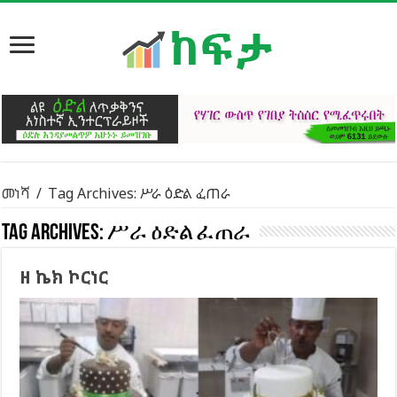
መነሻ
/
Tag Archives: ሥራ ዕድል ፈጠራ
Tag Archives:
ሥራ ዕድል ፈጠራ
ዘ ኬክ ኮርነር