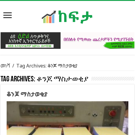
መነሻ
/
Tag Archives: ቆንጆ ማስታወቂያ
Tag Archives:
ቆንጆ ማስታወቂያ
ቆንጆ ማስታወቂያ