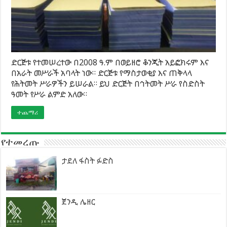
ድርጅቱ የተመሠረተው በ2008 ዓ.ም በወይዘሮ ቆንጂት አይፎክሩም እና
በአራት መሥራች አባላት ነው። ድርጅቱ የማስታወቂያ እና ጠቅላላ
የሕትመት ሥራዎችን ይሠራል። ይህ ድርጅት በኅትመት ሥራ የስድስት
ዓመት የሥራ ልምድ አለው።
ተጨማሪ
የተመረጡ
ታደለ ፋስት ፉድስ
ጀንዲ ሌዘር