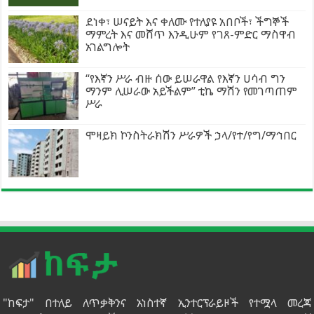
ደነቀ፣ ሠናይት እና ቀለሙ የተለያዩ አበቦች፣ ችግኞች
ማምረት እና መሸጥ እንዲሁም የገጸ-ምድር ማስዋብ
አገልግሎት
“የእኛን ሥራ ብዙ ሰው ይሠራዋል የእኛን ሀሳብ ግን
ማንም ሊሠራው አይችልም” ቲኬ ማሽን የመገጣጠም
ሥራ
ሞዛይክ ኮንስትራክሽን ሥራዎች ኃላ/የተ/የግ/ማኅበር
"ከፍታ" በተለይ ለጥቃቅንና አነስተኛ ኢንተርፕራይዞች የተሟላ መረጃ