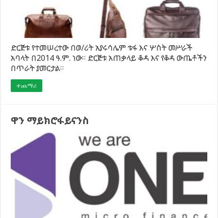
ድርጅቱ የተመሠረተው በወ/ሪት ኢየሩሳሌም ቱፋ እና ሦስት መሥራች
አባላት በ2014 ዓ.ም. ነው። ድርጅቱ አጠቃላይ ቆዳ እና የቆዳ ውጤቶችን
በጥራት ያመርታል።
ተጨማሪ
ዋን ማይክሮፋይናንስ