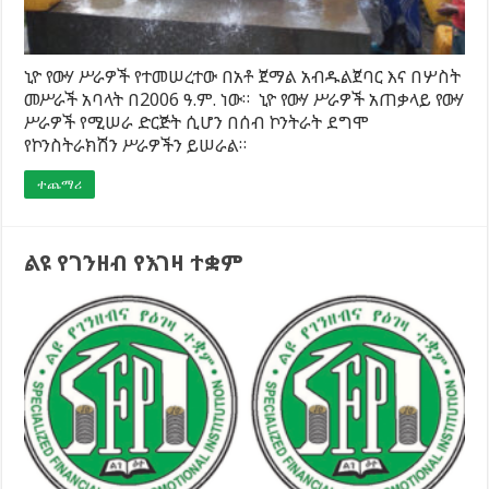
ኒዮ የውሃ ሥራዎች የተመሠረተው በአቶ ጀማል አብዱልጀባር እና በሦስት
መሥራች አባላት በ2006 ዓ.ም. ነው። ኒዮ የውሃ ሥራዎች አጠቃላይ የውሃ
ሥራዎች የሚሠራ ድርጅት ሲሆን በሰብ ኮንትራት ደግሞ
የኮንስትራክሽን ሥራዎችን ይሠራል።
ተጨማሪ
ልዩ የገንዘብ የእገዛ ተቋም