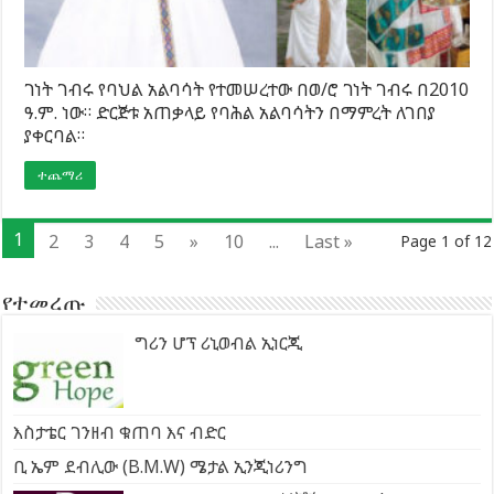
ገነት ገብሩ የባህል አልባሳት የተመሠረተው በወ/ሮ ገነት ገብሩ በ2010
ዓ.ም. ነው። ድርጅቱ አጠቃላይ የባሕል አልባሳትን በማምረት ለገበያ
ያቀርባል።
ተጨማሪ
1
2
3
4
5
»
10
...
Last »
Page 1 of 12
የተመረጡ
ግሪን ሆፕ ሪኒወብል ኢነርጂ
እስታቴር ገንዘብ ቁጠባ እና ብድር
ቢ ኤም ደብሊው (B.M.W) ሜታል ኢንጂነሪንግ