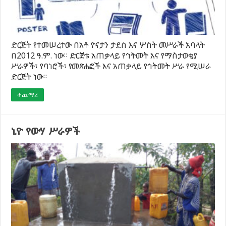
ድርጅት የተመሠረተው በአቶ ዮናታን ታደሰ እና ሦስት መሥራች አባላት
በ2012 ዓ.ም. ነው። ድርጅቱ አጠቃላይ የኅትመት እና የማስታወቂያ
ሥራዎች፣ የባነሮች፣ የመጽሐፎች እና አጠቃላይ የኅትመት ሥራ የሚሠራ
ድርጅት ነው።
ተጨማሪ
ኒዮ የውሃ ሥራዎች