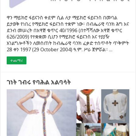
ዋን ማይክሮ ፋይናንስ ቀደም ሲል ለታ ማይክሮ ፋይናንስ በመባል
ይታወቅ የነበረ የማይክሮ ፋይናንስ ተቋም ነው። በብሔራዊ ባንክ ሕግ እና
ደንብ መሠረት በአዋጅ ቁጥር 40/1996 (በተሻሻለው አዋጅ ቁጥር
626/2009) የተቋቋመ ሲሆን የማይክሮ ፋይናንስ እና ተያያዥ
አገልግሎቶችን ለመስጠት ከብሔራዊ ባንክ ፈቃድ ተሰጥቶት ጥቅምት
28 ቀን 1997 (29 October 2004) ዓ.ም. ሥራ ጀምሯል። …
ተጨማሪ
ገነት ገብሩ የባሕል አልባሳት