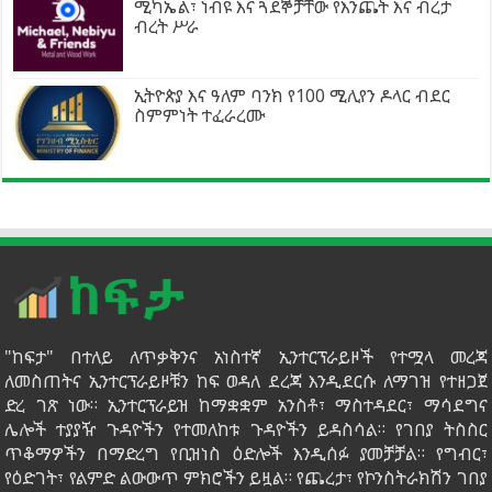
ሚካኤል፣ ነብዩ እና ጓደኞቻቸው የእንጨት እና ብረታ
ብረት ሥራ
ኢትዮጵያ እና ዓለም ባንክ የ100 ሚሊየን ዶላር ብደር
ስምምነት ተፈራረሙ
"ከፍታ" በተለይ ለጥቃቅንና አነስተኛ ኢንተርፕራይዞች የተሟላ መረጃ
ለመስጠትና ኢንተርፕራይዞቹን ከፍ ወዳለ ደረጃ እንዲደርሱ ለማገዝ የተዘጋጀ
ድረ ገጽ ነው። ኢንተርፕራይዝ ከማቋቋም አንስቶ፣ ማስተዳደር፣ ማሳደግና
ሌሎች ተያያዥ ጉዳዮችን የተመለከቱ ጉዳዮችን ይዳስሳል። የገበያ ትስስር
ጥቆማዎችን በማድረግ የቢዝነስ ዕድሎች እንዲሰፉ ያመቻቻል። የግብር፣
የዕድገት፣ የልምድ ልውውጥ ምክሮችን ይዟል። የጨረታ፣ የኮንስትራክሽን ገበያ