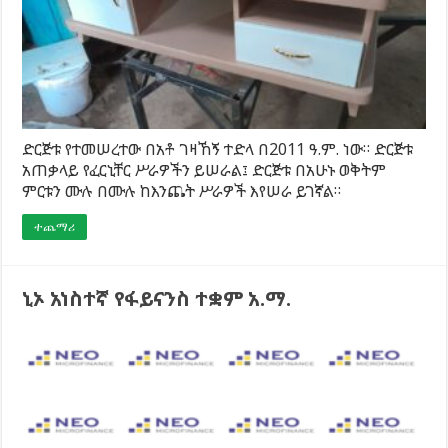
ድርጅቱ የተመሠረተው በአቶ ገዛኸኝ ተድላ በ2011 ዓ.ም. ነው። ድርጅቱ
አጠቃላይ የፈርኒቸር ሥራዎችን ይሠራል፤ ድርጅቱ በአሁኑ ወቅትም
ምርቱን ሙሉ በሙሉ ከእንጨት ሥራዎች እየሠራ ይገኛል።
ተጨማሪ
ኒኦ አነስተኛ የፋይናንስ ተቋም አ.ማ.