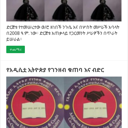
ድርጅቱ የተመሠረተው ወ/ሮ ዘነበች ንጉሴ እና በሦስት መሥራች አባላት
በ2008 ዓ.ም. ነው። ድርጅቱ አጠቃላይ የጋርመንት ሥራዎችን በጥራት
ይሠራል።
ተጨማሪ
የአዲሲቷ ኢትዮጵያ የገንዘብ ቁጠባ እና ብድር