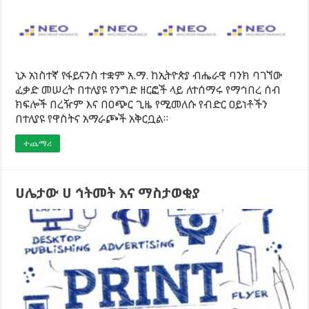
ኒኦ አነስተኛ የፋይናንስ ተቋም አ.ማ. ከኢትዮጵያ ብሔራዊ ባንክ ባገኘው
ፈቃድ መሠረት በተለያዩ የንግድ ዘርፎች ላይ ለተሰማሩ የማኅበረ ሰብ
ክፍሎች በረዥም እና በዐጭር ጊዜ የሚመለሱ የብድር ዐይነቶችን
በተለያዩ የዋስትና አማራጮች አቅርቧል።
ተጨማሪ
ሀሌታው ሀ ኅትመት እና ማስታወቂያ