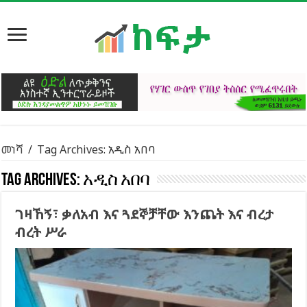
መነሻ
/
Tag Archives: አዲስ አበባ
Tag Archives:
አዲስ አበባ
ገዛኸኝ፣ ቃለአብ እና ጓደኞቻቸው እንጨት እና ብረታ
ብረት ሥራ