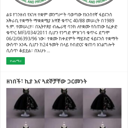
ልዩ የገንዘብ የእገዛ ተቋም መንግሥት ባወጣው የአንስተኛ ፋይናንስ
አቅራቢ ተቋማት ማቋቋሚያ አዋጅ ቁጥር 40/88 መሠረት በ1989
ዓ.ም. ተመሠረተ። በኢትዮጵያ ብሔራዊ ባንክ ለተቋሙ የሰጠው የፈቃድ
ቁጥር MFI/034/2011 ሲሆን የንግድ ምዝገባ ቁጥሩ ደግሞ
06/2/06393/96 ነው። ተቋሙ ከቀደምት ማይክሮ ፋይናንስ ተቋማት
ውስጥ አንዱ ሲሆን ከ24 ዓመት በላይ የብድርና ቁጠባ አገልግሎት
ሲሰጥ ቆይቷል። በአሁኑ …
ተጨማሪ
ዘነበች፣ ኪያ እና ጓደኞቻቸው ጋርመንት