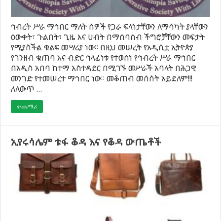
ኅብረት ሥራ ማኅበር ማለት ሰዎች የጋራ ፍላጎታቸውን ለማሳካት ያላቸውን
ዕውቀት፣ ጉልበት፣ ጊዜ እና ሀብት በማሰባሰብ ችግሮቻቸውን መፍታት
የሚያስችል ቁልፍ መሣሪያ ነው። በዚህ መሠረት የአዲሲቷ ኢትዮጵያ
የገንዘብ ቁጠባ እና ብድር ኅላፊነቱ የተወሰነ የኅብረት ሥራ ማኅበር
በአዲስ አበባ ከተማ አስተዳደር በሚገኙ መሥራች አባላት በሕጋዊ
መንገድ የተመሠረተ ማኅበር ነው። መቆጠብ መሰሰት አይደለም!!!
ለለውጥ …
ተጨማሪ
ኢየሩሳሌም ቱፋ ቆዳ እና የቆዳ ውጤቶች