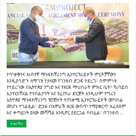
የጥቃቅንና አነስተኛ ማኑፋክቸሪንግ ኢንተርፕራይዞች ምርቶቻቸውን
እንዲያሳድጉ ለማገዝ የታለመ የገንዘብ ድጋፍ ተደረገ። ስምምነቱ
የተደረገው በኢትዮጵያ ንግድ እና የዘርፍ ማህበራት ምክር ቤት፣ ፕሪሳይስ
ኢንተርናሽናል ኮንሰልታንት እና የፈጠራ ድርጅት እንዲሁም የግሪን
ኢትዮጵያ ማኑፋክቸሪንግ ፕሮጀክት ተጠቃሚ ኢንተርፕራይዞች መካከል
መሆኑ ተገልጿል። ድጋፉ በአምራች ዘርፍ ውስጥ የማያቋርጥ አፈጻጸም
እና ቀጣይነት ያለው መሻሻል እንዲኖር ያደርጋል ተብሏል። በገንዘብ …
ተጨማሪ