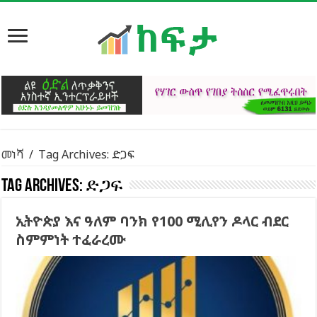
መነሻ
/
Tag Archives: ድጋፍ
Tag Archives:
ድጋፍ
ኢትዮጵያ እና ዓለም ባንክ የ100 ሚሊየን ዶላር ብደር
ስምምነት ተፈራረሙ