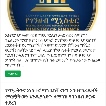
ኢትዮጵያ እና ዓለም ባንክ የ100 ሚሊየን ዶላር ብደር ስምምነት
ተፈራረሙ ፕሮጀክቱ የገንዘብ እጥረት ያለባቸውን ጥቃቅን እና አነስተኛ
ድርጅቶች ብድር የሚያገኙበትን መንገድ ለማመቻቸት እና የኮቪድ
ወረርሽኝ ስራቸው ላይ ጉዳት ላደረሰባቸው ሴቶች የሚውል መሆኑንም
ሚኒስትር ዲኤታዋ ተናግረዋል። የብድር ስምምነቱ በጥቃቅን እና
አነስተኛ ስራ ዘርፍ ለተሰማሩ ሴት ስራ ፈጣሪዎች የሚውል ነው ተብሏል።
የስምምነት …
ተጨማሪ
የጥቃቅንና አነስተኛ ማኑፋክቸሪንግ ኢንተርፕራይዞች
ምርቶቻቸውን እንዲያሳድጉ ለማገዝ የገንዘብ ድጋፍ
ተደረገ