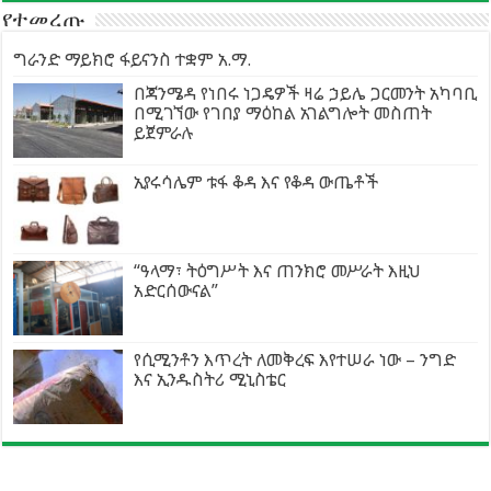
የተመረጡ
ግራንድ ማይክሮ ፋይናንስ ተቋም አ.ማ.
በጃንሜዳ የነበሩ ነጋዴዎች ዛሬ ኃይሌ ጋርመንት አካባቢ
በሚገኘው የገበያ ማዕከል አገልግሎት መስጠት
ይጀምራሉ
ኢየሩሳሌም ቱፋ ቆዳ እና የቆዳ ውጤቶች
“ዓላማ፣ ትዕግሥት እና ጠንክሮ መሥራት እዚህ
አድርሰውናል”
የሲሚንቶን እጥረት ለመቅረፍ እየተሠራ ነው – ንግድ
እና ኢንዱስትሪ ሚኒስቴር