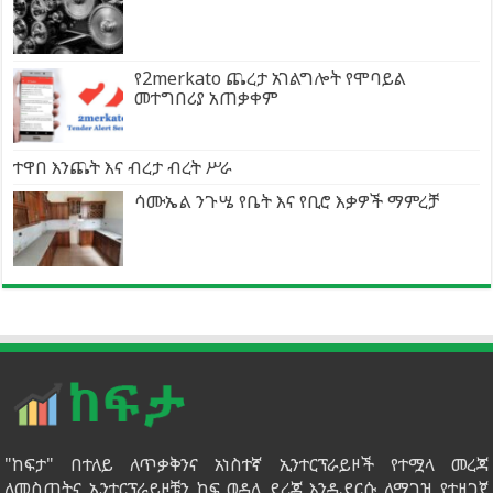
የ2merkato ጨረታ አገልግሎት የሞባይል
መተግበሪያ አጠቃቀም
ተዋበ እንጨት እና ብረታ ብረት ሥራ
ሳሙኤል ንጉሤ የቤት እና የቢሮ እቃዎች ማምረቻ
"ከፍታ" በተለይ ለጥቃቅንና አነስተኛ ኢንተርፕራይዞች የተሟላ መረጃ
ለመስጠትና ኢንተርፕራይዞቹን ከፍ ወዳለ ደረጃ እንዲደርሱ ለማገዝ የተዘጋጀ