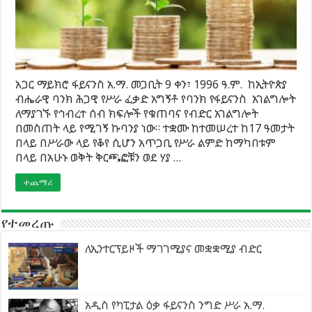
አጋር ማይክሮ ፋይናንስ አ.ማ. መጋቢት 9 ቀን፣ 1996 ዓ.ም. ከኢትዮጵያ
ብሔራዊ ባንክ ሕጋዊ የሥራ ፈቃድ አግኝቶ የባንክ የፋይናንስ አገልግሎት
ለማያገኙ የኅብረተ ሰብ ክፍሎች የቁጠባና የብድር አገልግሎት
በመስጠት ላይ የሚገኝ ኩባንያ ነው። ተቋሙ ከተመሠረተ ከ17 ዓመታት
በላይ በሥራው ላይ የቆየ ሲሆን አጥጋቢ የሥራ ልምድ ከማካበቱም
በላይ በአሁኑ ወቅት ቅርጫፎቹን ወደ ሃያ …
ተጨማሪ
የተመረጡ
ለኢንተርፕይዞች ማገገሚያና መቋቋሚያ ብድር
አዲስ የካፒታል ዕቃ ፋይናንስ ንግድ ሥራ አ.ማ.