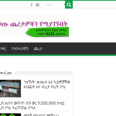
ባዛር
ኮንስትራክሽን
ጨረታ
ተመረጡ
ገዛኸኝ፣ ቃለአብ እና ጓደኞቻቸው
እንጨት እና ብረታ ብረት ሥራ
ስ አበባ ውስጥ በ9 ወር ከ200,000 በላይ
ዲስ ሥራ ተፈጥሯል ተባለ
መንሽ የግብርና ማሺነሪ፣