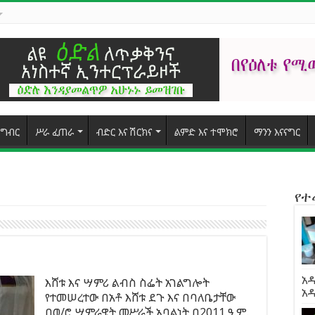
ግብር
ሥራ ፈጠራ
ብድር እና ሽርክና
ልምድ እና ተሞክሮ
ማንን እናናግር
የ
አዲ
እሸቱ እና ሣምሪ ልብስ ስፌት አገልግሎት
አ
የተመሠረተው በአቶ እሸቱ ደጉ እና በባለቤታቸው
በወ/ሮ ሣምራዊት መሥራች አባልነት በ2011 ዓ.ም.