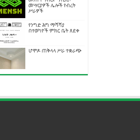
መሣርያዎች ሌሎች የብረት
ሥራዎች
የንግድ ሕግ ማሻሻያ
በተወካዮች ምክር ቤት ጸደቀ
ሆሞዶ ጠቅላላ ሥራ ተቋራጭ