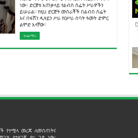
ነው። ድርጅቱ አጠቃላይ የልብስ ስፌት ሥራዎችን
ይሠራል። የዚህ ድርጅት መስራቾች በልብስ ስፌት
እና በፋሽን ዲዛይን ሥራ የዐሥራ ሰባት ዓመት ድምር
ልምድ አላቸው።
ተጨማሪ
ይዞች የተሟላ መረጃ ለመስጠትና
ማገዝ የተዘጋጀ ድረ ገጽ ነው።