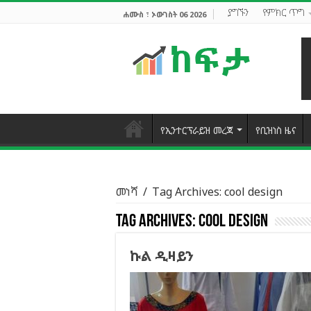
ያግኙን
የምክር ጥግ
ሐሙስ ፣ ኦውገስት 06 2026
የኢንተርፕራይዝ መረጃ
የቢዝነስ ዜና
መነሻ
/
Tag Archives: cool design
Tag Archives:
cool design
ኩል ዲዛይን