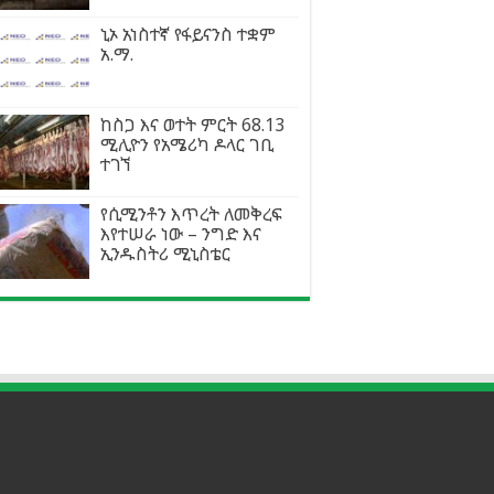
ኒኦ አነስተኛ የፋይናንስ ተቋም
አ.ማ.
ከስጋ እና ወተት ምርት 68.13
ሚሊዮን የአሜሪካ ዶላር ገቢ
ተገኘ
የሲሚንቶን እጥረት ለመቅረፍ
እየተሠራ ነው – ንግድ እና
ኢንዱስትሪ ሚኒስቴር