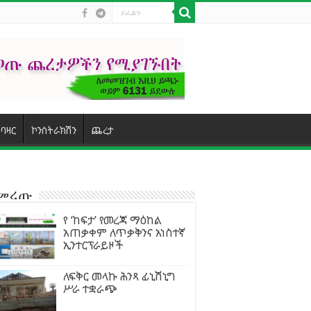
ባዛር
ኮንስትራክሽን
ጨረታ
ተመረጡ
የ ‘ከፍታ’ የመረጃ ማዕከል
አጠቃቀም ለጥቃቅንና አነስተኛ
ኢንተርፕራይዞች
ለፍቅር መላኩ ሕንጻ ፊኒሽኒግ
ሥራ ተቋራጭ