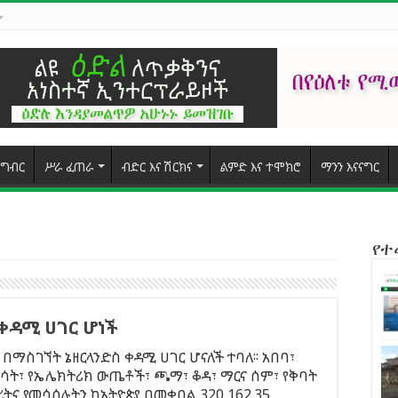
ግብር
ሥራ ፈጠራ
ብድር እና ሽርክና
ልምድ እና ተሞክሮ
ማንን እናናግር
የ
ቀዳሚ ሀገር ሆነች
 በማስገኘት ኔዘርላንድስ ቀዳሚ ሀገር ሆናለች ተባለ፡፡ አበባ፣
ባሳት፣ የኤሌክትሪክ ውጤቶች፣ ጫማ፣ ቆዳ፣ ማርና ሰም፣ የቅባት
ትና የመሳሰሉትን ከኢትዮጵያ በመቀበል 320,162.35