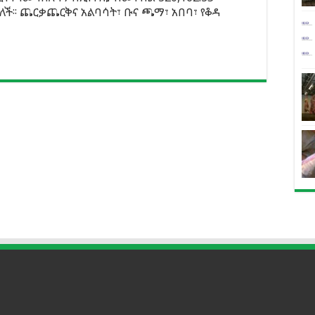
ለች፡፡ ጨርቃጨርቅና አልባሳት፣ ቡና ጫማ፣ አበባ፣ የቆዳ