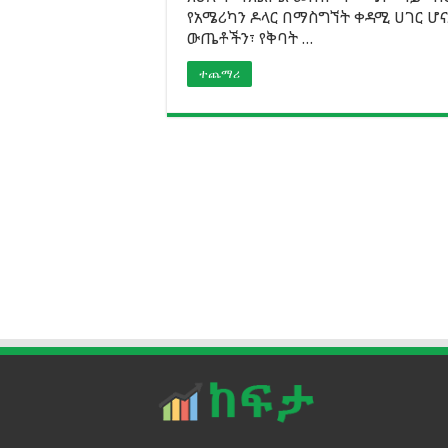
የአሜሪካን ዶላር በማስግኘት ቀዳሚ ሀገር ሆና
ውጤቶችን፣ የቅባት …
ተጨማሪ