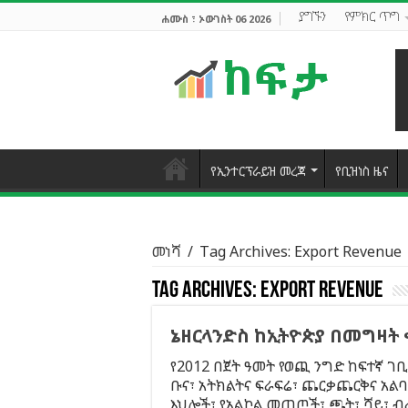
ያግኙን
የምክር ጥግ
ሐሙስ ፣ ኦውገስት 06 2026
የኢንተርፕራይዝ መረጃ
የቢዝነስ ዜና
መነሻ
/
Tag Archives: Export Revenue
Tag Archives:
Export Revenue
ኔዘርላንድስ ከኢትዮጵያ በመግዛት 
የ2012 በጀት ዓመት የወጪ ንግድ ከፍተኛ ገቢ
ቡና፣ አትክልትና ፍራፍሬ፣ ጨርቃጨርቅና አል
እህሎች፣ የአልኮል መጠጦች፣ ጫት፣ ሻይ፣ ብረ