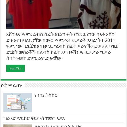
እሸቱ እና ሣምሪ ልብስ ስፌት አገልግሎት የተመሠረተው በአቶ እሸቱ
ደጉ እና በባለቤታቸው በወ/ሮ ሣምራዊት መሥራች አባልነት በ2011
ዓ.ም. ነው። ድርጅቱ አጠቃላይ የልብስ ስፌት ሥራዎችን ይሠራል። የዚህ
ድርጅት መስራቾች በልብስ ስፌት እና በፋሽን ዲዛይን ሥራ የዐሥራ
ሰባት ዓመት ድምር ልምድ አላቸው።
ተጨማሪ
የተመረጡ
የገበያ ትስስር
ግራንድ ማይክሮ ፋይናንስ ተቋም አ.ማ.
ይትባረክ ላቀው ልብስ ስፌት