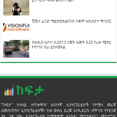
ቪዥን ፈንድ ማይክሮፋይናንስ ተቋም አክሲዮን ማኅበር
በአዲስ አበባ በ2013 በጀት አመት 525 ኪሎ ሜትር
የጥገና ስራ ይከናወናል
"ከፍታ" በተለይ ለጥቃቅንና አነስተኛ ኢንተርፕራይዞች የተሟላ መረጃ
ለመስጠትና ኢንተርፕራይዞቹን ከፍ ወዳለ ደረጃ እንዲደርሱ ለማገዝ የተዘጋጀ
ድረ ገጽ ነው። ኢንተርፕራይዝ ከማቋቋም አንስቶ፣ ማስተዳደር፣ ማሳደግና