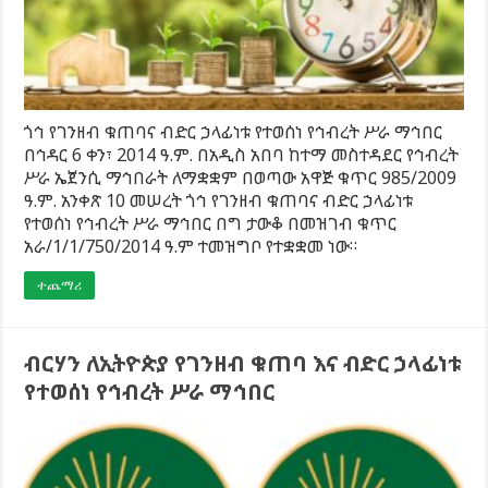
ጎኅ የገንዘብ ቁጠባና ብድር ኃላፊነቱ የተወሰነ የኅብረት ሥራ ማኅበር
በኅዳር 6 ቀን፣ 2014 ዓ.ም. በአዲስ አበባ ከተማ መስተዳደር የኅብረት
ሥራ ኤጀንሲ ማኅበራት ለማቋቋም በወጣው አዋጅ ቁጥር 985/2009
ዓ.ም. አንቀጽ 10 መሠረት ጎኅ የገንዘብ ቁጠባና ብድር ኃላፊነቱ
የተወሰነ የኅብረት ሥራ ማኅበር በግ ታውቆ በመዝገብ ቁጥር
አራ/1/1/750/2014 ዓ.ም ተመዝግቦ የተቋቋመ ነው።
ተጨማሪ
ብርሃን ለኢትዮጵያ የገንዘብ ቁጠባ እና ብድር ኃላፊነቱ
የተወሰነ የኅብረት ሥራ ማኅበር