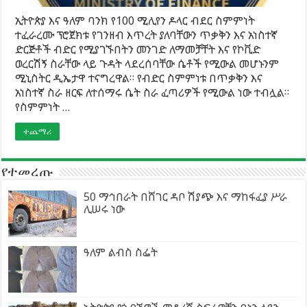
ኢትዮጵያ እና ዓለም ባንክ የ100 ሚሊየን ዶላር ብደር ስምምነት
ተፈራረሙ ፕሮጀክቱ የገንዘብ እጥረት ያለባቸውን ጥቃቅን እና አነስተኛ
ድርጅቶች ብድር የሚያገኙበትን መንገድ ለማመቻቸት እና የኮቪድ
ወረርሽኝ ስራቸው ላይ ጉዳት ላደረሰባቸው ሴቶች የሚውል መሆኑንም
ሚኒስትር ዲኤታዋ ተናግረዋል። የብድር ስምምነቱ በጥቃቅን እና
አነስተኛ ስራ ዘርፍ ለተሰማሩ ሴት ስራ ፈጣሪዎች የሚውል ነው ተብሏል።
የስምምነት …
ተጨማሪ
የተመረጡ
50 ማኅበራት በሸገር ዳቦ ሽያጭ እና ማከፋፈያ ሥራ
ሊሠሩ ነው
ዓለም ልብስ ስፌት