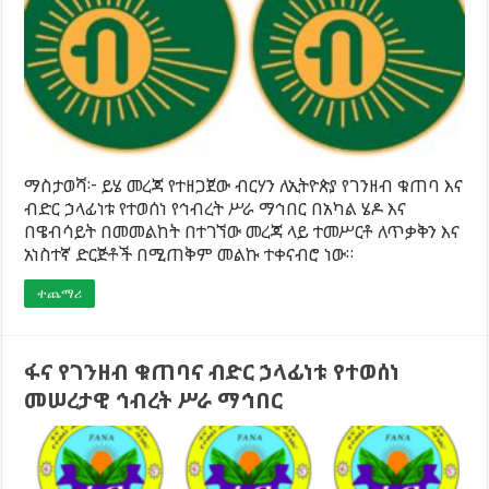
ማስታወሻ፦ ይሄ መረጃ የተዘጋጀው ብርሃን ለኢትዮጵያ የገንዘብ ቁጠባ እና
ብድር ኃላፊነቱ የተወሰነ የኅብረት ሥራ ማኅበር በአካል ሄዶ እና
በዌብሳይት በመመልከት በተገኘው መረጃ ላይ ተመሥርቶ ለጥቃቅን እና
አነስተኛ ድርጅቶች በሚጠቅም መልኩ ተቀናብሮ ነው።
ተጨማሪ
ፋና የገንዘብ ቁጠባና ብድር ኃላፊነቱ የተወሰነ
መሠረታዊ ኅብረት ሥራ ማኅበር