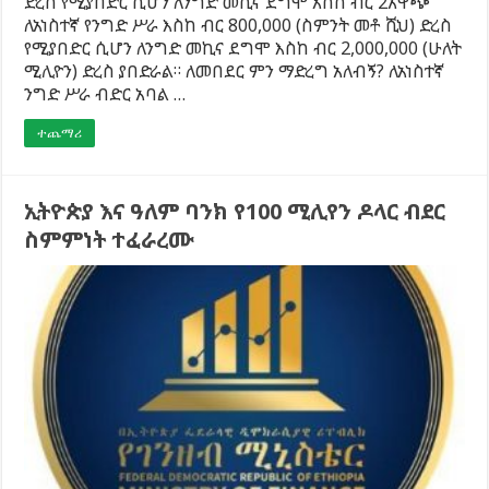
ድረስ የሚያበድር ሲሆን ለንግድ መኪና ደግሞ እስከ ብር 2አዋጭ
ለአነስተኛ የንግድ ሥራ እስከ ብር 800,000 (ስምንት መቶ ሺህ) ድረስ
የሚያበድር ሲሆን ለንግድ መኪና ደግሞ እስከ ብር 2,000,000 (ሁለት
ሚሊዮን) ድረስ ያበድራል። ለመበደር ምን ማድረግ አለብኝ? ለአነስተኛ
ንግድ ሥራ ብድር አባል …
ተጨማሪ
ኢትዮጵያ እና ዓለም ባንክ የ100 ሚሊየን ዶላር ብደር
ስምምነት ተፈራረሙ