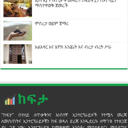
ኢትዮጵያ የጎብኚዎች መዳረሻ ስፍራዎቿን በኦን ላይን
ማስተዋወቅ ጀመረች
ምስረታ ወይም ጀማሪ
አልአዛር እና ሄኖክ እንጨት እና ብረታ ብረት ሥራ
"ከፍታ" በተለይ ለጥቃቅንና አነስተኛ ኢንተርፕራይዞች የተሟላ መረጃ
ለመስጠትና ኢንተርፕራይዞቹን ከፍ ወዳለ ደረጃ እንዲደርሱ ለማገዝ የተዘጋጀ
ድረ ገጽ ነው። ኢንተርፕራይዝ ከማቋቋም አንስቶ፣ ማስተዳደር፣ ማሳደግና