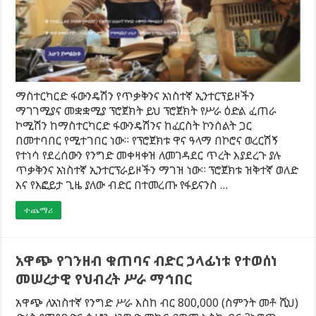
ማስተርካርድ ፋውንዴሽን የጥቃቅንና አነስተኛ ኢንተርፕይዞችን
ማገገሚያና መቋቋሚያ ፕሮጀክት ይህ ፕሮጀክት የሥራ ዕድል ፈጠራ
ኮሚሽን ከማስተርካርድ ፋውንዴሽንና ከፈርስት ኮንሰልት ጋር
በመተባበር የሚተገበር ነው። የፕሮጀክቱ ዋና ዓላማ በኮሮና ወረርሽኝ
የተነሳ የደረሰውን የንግድ መቀዛቀዝ ለመገዳደር ጥረት እያደረጉ ያሉ
ጥቃቅንና አነስተኛ ኢንተርፕራይዞችን ማገዝ ነው። ፕሮጀክቱ ዝቅተኛ ወለድ
እና የእፎይታ ጊዜ ያለው ብድር በተመረጡ የፋይናንስ …
ተጨማሪ
አዋጭ የገንዘብ ቁጠባና ብድር ኃላፊነቱ የተወሰነ
መሠረታዊ የህብረት ሥራ ማኅበር
አዋጭ ለአነስተኛ የንግድ ሥራ እስከ ብር 800,000 (ስምንት መቶ ሺህ)