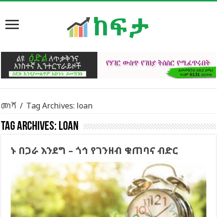
መነሻ
/
Tag Archives: loan
Tag Archives:
loan
ኑ በጋራ እንደግ – ጎኅ የገንዘብ ቁጠባና ብድር