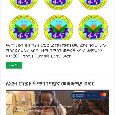
ፋና የገንዘብ ቁጠባና ብድር ኃላፊነቱ የተወሰነ መሠረታዊ ኅብረት ሥራ
ማኅበር በአዲስ አበባ ከተማ በሚገኙ መሥራች አባላት ሐምሌ 13
ቀን፣ 2011 ዓ.ም. በሕጋዊ መንገድ ተመሠረተ።
ተጨማሪ
ለኢንተርፕይዞች ማገገሚያና መቋቋሚያ ብድር