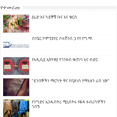
የተመረጡ
ያሬድ እና ጓደኞቹ ቡና እና ቁርስ
ሰንፔር ኮምፒዩተር ሶሉሽንስ ኃ.የተ.የግ.ማ.
የአዲሲቷ ኢትዮጵያ የገንዘብ ቁጠባ እና ብድር
“ደንበኞችን ማርካት ዋና የቢዝነስ የማእዘን ራስ ነው”
የንግድና ኢንዱስትሪ ሚኒስትሩ የቆዳ ፋብሪካዎችን
ጎበኙ