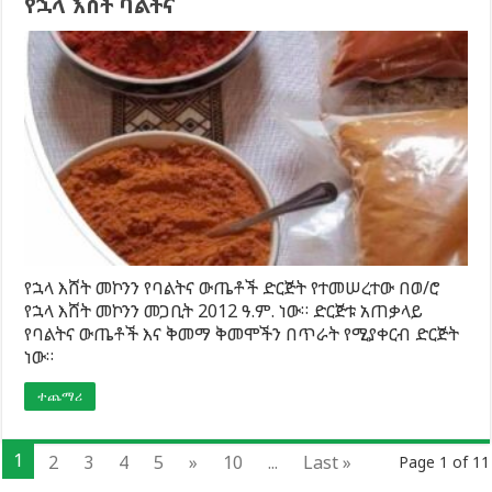
የኋላ እሸት ባልትና
የኋላ እሸት መኮንን የባልትና ውጤቶች ድርጅት የተመሠረተው በወ/ሮ
የኋላ እሸት መኮንን መጋቢት 2012 ዓ.ም. ነው። ድርጅቱ አጠቃላይ
የባልትና ውጤቶች እና ቅመማ ቅመሞችን በጥራት የሚያቀርብ ድርጅት
ነው።
ተጨማሪ
1
2
3
4
5
»
10
...
Last »
Page 1 of 11