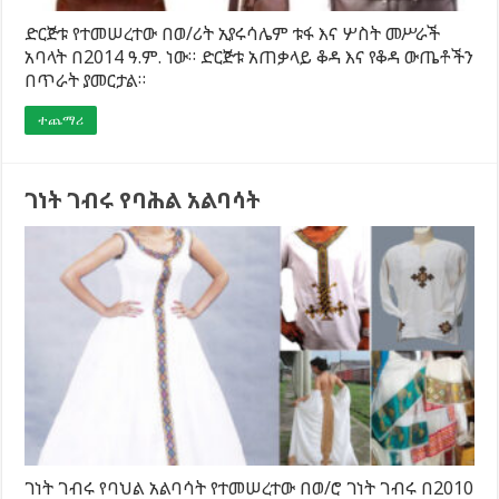
ድርጅቱ የተመሠረተው በወ/ሪት ኢየሩሳሌም ቱፋ እና ሦስት መሥራች
አባላት በ2014 ዓ.ም. ነው። ድርጅቱ አጠቃላይ ቆዳ እና የቆዳ ውጤቶችን
በጥራት ያመርታል።
ተጨማሪ
ገነት ገብሩ የባሕል አልባሳት
ገነት ገብሩ የባህል አልባሳት የተመሠረተው በወ/ሮ ገነት ገብሩ በ2010