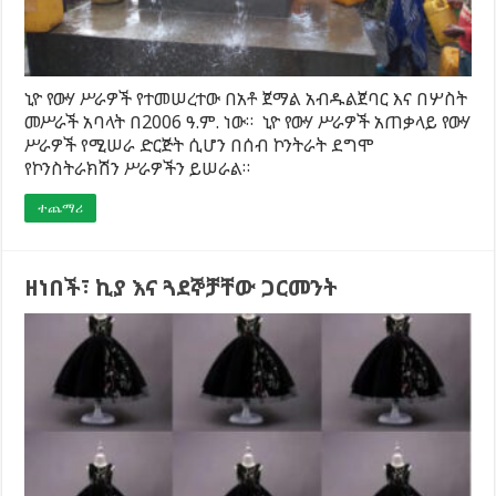
ኒዮ የውሃ ሥራዎች የተመሠረተው በአቶ ጀማል አብዱልጀባር እና በሦስት
መሥራች አባላት በ2006 ዓ.ም. ነው። ኒዮ የውሃ ሥራዎች አጠቃላይ የውሃ
ሥራዎች የሚሠራ ድርጅት ሲሆን በሰብ ኮንትራት ደግሞ
የኮንስትራክሽን ሥራዎችን ይሠራል።
ተጨማሪ
ዘነበች፣ ኪያ እና ጓደኞቻቸው ጋርመንት