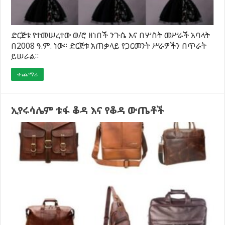
ድርጅቱ የተመሠረተው ወ/ሮ ዘነበች ንጉሴ እና በሦስት መሥራች አባላት
በ2008 ዓ.ም. ነው። ድርጅቱ አጠቃላይ የጋርመንት ሥራዎችን በጥራት
ይሠራል።
ተጨማሪ
ኢየሩሳሌም ቱፋ ቆዳ እና የቆዳ ውጤቶች