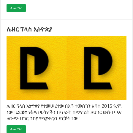
ተጨማሪ
ሌዘር ፕላስ ኢትዮጵያ
ሌዘር ፕላስ ኢትዮጵያ የተመሠረተው በአቶ ተመስገን አባተ 2015 ዓ.ም.
ነው። ድርጅቱ የቆዳ ቦርሳዎችን በጥራት በማምረት ለሀገር ውስጥ እና
ለውጭ ሀገር ገበያ የሚያቀርብ ድርጅት ነው።
ተጨማሪ