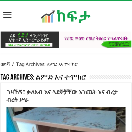
መነሻ
/
Tag Archives: ልምድ እና ተሞክሮ
Tag Archives:
ልምድ እና ተሞክሮ
ገዛኸኝ፣ ቃለአብ እና ጓደኞቻቸው እንጨት እና ብረታ
ብረት ሥራ