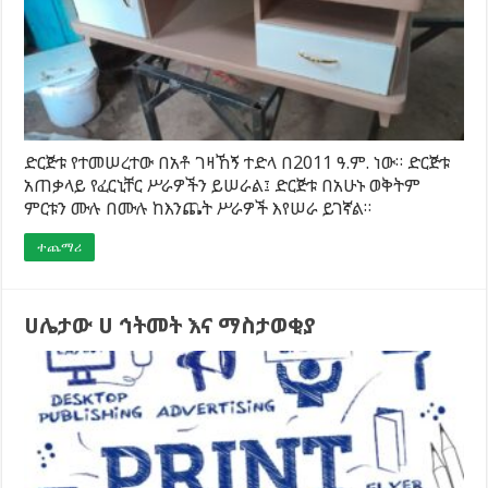
ድርጅቱ የተመሠረተው በአቶ ገዛኸኝ ተድላ በ2011 ዓ.ም. ነው። ድርጅቱ
አጠቃላይ የፈርኒቸር ሥራዎችን ይሠራል፤ ድርጅቱ በአሁኑ ወቅትም
ምርቱን ሙሉ በሙሉ ከእንጨት ሥራዎች እየሠራ ይገኛል።
ተጨማሪ
ሀሌታው ሀ ኅትመት እና ማስታወቂያ