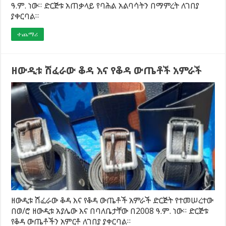
ዓ.ም. ነው። ድርጅቱ አጠቃላይ የባሕል አልባሳትን በማምረት ለገበያ
ያቀርባል።
ተጨማሪ
ዘውዲቱ ሽፈራው ቆዳ እና የቆዳ ውጤቶች አምራች
ዘውዲቱ ሽፈራው ቆዳ እና የቆዳ ውጤቶች አምራች ድርጅት የተመሠረተው
በወ/ሮ ዘውዲቱ አያሌው እና በባለቤታቸው በ2008 ዓ.ም. ነው። ድርጅቱ
የቆዳ ውጤቶችን አምርቶ ለገበያ ያቀርባል።