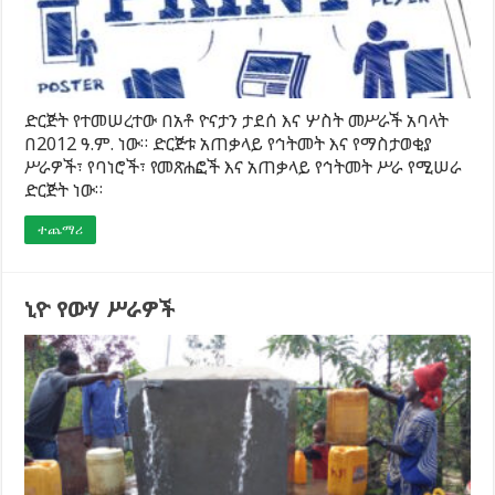
ድርጅት የተመሠረተው በአቶ ዮናታን ታደሰ እና ሦስት መሥራች አባላት
በ2012 ዓ.ም. ነው። ድርጅቱ አጠቃላይ የኅትመት እና የማስታወቂያ
ሥራዎች፣ የባነሮች፣ የመጽሐፎች እና አጠቃላይ የኅትመት ሥራ የሚሠራ
ድርጅት ነው።
ተጨማሪ
ኒዮ የውሃ ሥራዎች