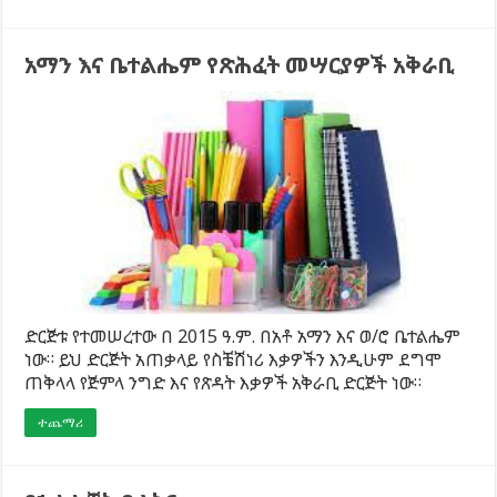
አማን እና ቤተልሔም የጽሕፈት መሣርያዎች አቅራቢ
ድርጅቱ የተመሠረተው በ 2015 ዓ.ም. በአቶ አማን እና ወ/ሮ ቤተልሔም
ነው። ይህ ድርጅት አጠቃላይ የስቼሽነሪ እቃዎችን እንዲሁም ደግሞ
ጠቅላላ የጅምላ ንግድ እና የጽዳት እቃዎች አቅራቢ ድርጅት ነው።
ተጨማሪ