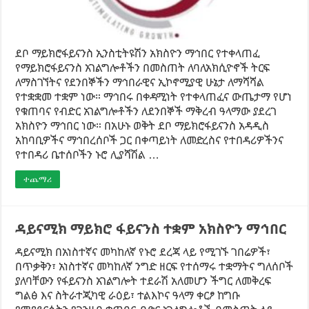
ደቦ ማይክሮፋይናንስ ኢንስቲትዩሽን አክስዮን ማኅበር የተቀላጠፈ
የማይክሮፋይናንስ አገልግሎቶችን በመስጠት ለባለአክሲዮኖች ትርፍ
ለማስገኘትና የደንበኞችን ማኅበራዊና ኢኮኖሚያዊ ሁኔታ ለማሻሻል
የተቋቋመ ተቋም ነው። ማኅበሩ በቀዳሚነት የተቀላጠፈና ውጤታማ የሆነ
የቁጠባና የብድር አገልግሎቶችን ለደንበኞች ማቅረብ ዓላማው ያደረገ
አክስዮን ማኅበር ነው። በአሁኑ ወቅት ደቦ ማይክሮፋይናንስ አዳዲስ
አከባቢዎችና ማኅበረሰቦች ጋር በቀጣይነት ለመድረስና የተበዳሪዎችንና
የተበዳሪ ቤተሰቦችን ኑሮ ሊያሻሽል …
ተጨማሪ
ዳይናሚክ ማይክሮ ፋይናንስ ተቋም አክስዮን ማኅበር
ዳይናሚክ በአነስተኛና መካከለኛ የኑሮ ደረጃ ላይ የሚገኙ ገበሬዎች፣
በጥቃቅን፣ አነስተኛና መካከለኛ ንግድ ዘርፍ የተሰማሩ ተቋማትና ግለሰቦች
ያለባቸውን የፋይናንስ አገልግሎት ተደራሽ አለመሆን ችግር ለመቅረፍ
ግልፅ እና ስትራተጂካዊ ራዕይ፣ ተልእኮና ዓላማ ቀርፆ ከግቡ