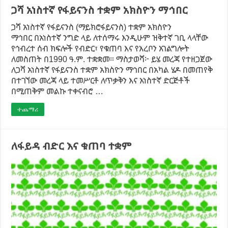
ጋሻ አነስተኛ የፋይናንስ ተቋም አክስዮን ማኅበር
ጋሻ አነስተኛ የፋይናንስ (ማይክሮፋይናንስ) ተቋም አክስዮን
ማኅበር በአነስተኛ ንግድ ላይ ለተሰማሩ እንዲሁም ዝቅተኛ ገቢ ላላቸው
የኅብረተ ሰብ ክፍሎች የብድር፣ የቁጠባ እና የአረቦን አገልግሎት
ለመስጠት በ1990 ዓ.ም. ተቋቋመ። ማስታወሻ፦ ይሄ መረጃ የተዘጋጀው
ለጋሻ አነስተኛ የፋይናንስ ተቋም አክስዮን ማኅበር በአካል ሄዶ በመጠየቅ
በተገኘው መረጃ ላይ ተመሥርቶ ለጥቃቅን እና አነስተኛ ድርጅቶች
በሚጠቅም መልኩ ተቀናብሮ …
ተጨማሪ
ለፋይዳ ብድር እና ቁጠባ ተቋም