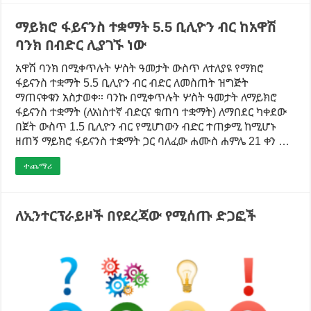
ማይክሮ ፋይናንስ ተቋማት 5.5 ቢሊዮን ብር ከአዋሽ
ባንክ በብድር ሊያገኙ ነው
አዋሽ ባንክ በሚቀጥሉት ሦስት ዓመታት ውስጥ ለተለያዩ የማክሮ
ፋይናንስ ተቋማት 5.5 ቢሊዮን ብር ብድር ለመስጠት ዝግጅት
ማጠናቀቁን አስታወቀ። ባንኩ በሚቀጥሉት ሦስት ዓመታት ለማይክሮ
ፋይናንስ ተቋማት (ለአነስተኛ ብድርና ቁጠባ ተቋማት) ለማበደር ካቀደው
በጀት ውስጥ 1.5 ቢሊዮን ብር የሚሆነውን ብድር ተጠቃሚ ከሚሆኑ
ዘጠኝ ማይክሮ ፋይናንስ ተቋማት ጋር ባለፈው ሐሙስ ሐምሌ 21 ቀን …
ተጨማሪ
ለኢንተርፕራይዞች በየደረጃው የሚሰጡ ድጋፎች