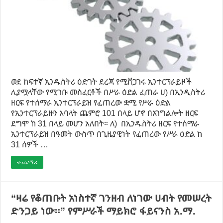
ወደ ከፍተኛ ኢንዱስትሪ ዕድገት ደረጃ የሚሸጋገሩ ኢንተርፕራይዞች
ሊያሟላቸው የሚገቡ መስፈርቶች በሥራ ዕድል ፈጠራ ሀ) በኢንዲስትሪ
ዘርፍ የተሰማራ ኢንተርፕራይዝ የፈጠረው ቋሚ የሥራ ዕድል
የኢንተርፕራይዙን አባላት ጨምሮ 101 በላይ ሆኖ በአገግልሎት ዘርፍ
ደግሞ ከ 31 በላይ መሆን አለበት። ለ) በኢንዱስትሪ ዘርፍ የተሰማራ
ኢንተርፕራይዝ በዓመት ውስጥ በጊዜያዊነት የፈጠረው የሥራ ዕድል ከ
31 ሰዎች …
ተጨማሪ
“ዛሬ የቆጠቡት አነስተኛ ገንዘብ ለነገው ሀብት የመሠረት
ድንጋይ ነው።” የምሥራች ማይክሮ ፋይናንስ አ.ማ.