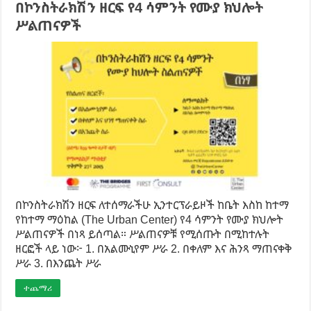
በኮንስትራክሽን ዘርፍ የ4 ሳምንት የሙያ ክህሎት
ሥልጠናዎች
በኮንስትራክሽን ዘርፍ ለተሰማራችሁ ኢንተርፕራይዞች ከቤት እስከ ከተማ
የከተማ ማዕከል (The Urban Center) የ4 ሳምንት የሙያ ክህሎት
ሥልጠናዎች በነጻ ይሰጣል። ሥልጠናዎቹ የሚሰጡት በሚከተሉት
ዘርፎች ላይ ነው፦ 1. በአልሙኒየም ሥራ 2. በቀለም እና ሕንጻ ማጠናቀቅ
ሥራ 3. በእንጨት ሥራ
ተጨማሪ