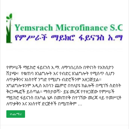
የምሥራች ማይክሮ ፋይናንስ አ.ማ. ለማኅበረሰቡ በዋናነት የአክሲዮን
ሽያጭ፣ የቁጠባ አገልግሎት እና የብድር አገልግሎት የሚሰጥ ሲሆን
ለጥቃቅንና አነስተኛ ንግድ የሚሆኑ ብድሮችንም አዘጋጅቷል።
አግልግሎቱንም አዲስ አበባን ጨምሮ በተለያዩ ክልሎች በሚገኙ ስድስት
ቅርንጫፎች ይሰጣል። ማስታወሻ፦ ይሄ መረጃ የተዘጋጀው የምሥራች
ማይክሮ ፋይናንስ በአካል ሄዶ በመጠየቅ በተገኘው መረጃ ላይ ተመሥርቶ
ለጥቃቅን እና አነስተኛ ድርጅቶች በሚጠቅም …
ተጨማሪ