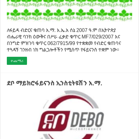
ለፋይዳ ብድርና ቁጠባ አ.ማ. እ.ኤ.አ ሰኔ 2007 ዓ.ም በኢትዮጵያ
ብሔራዊ ባንክ ዕውቅና በሥራ ፈቃድ ቁጥር MF7/029/2007 እና
በንግድ ምዝገባ ቁጥር 062/7915/99 የተቋቋመ የብድር ቁጠባና
ተጓዳኝ ገንዘብ ነክ ግልጋሎቶችን የሚሰጥ የፋይናንስ ተቋም ነው።
ተጨማሪ
ደቦ ማይክሮፋይናንስ ኢንስቲትዩሽን አ.ማ.