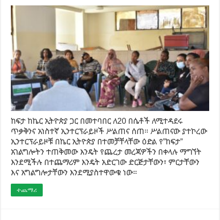
ከፍታ ከኬር ኢትዮጵያ ጋር በመተባበር ለ20 በሴቶች ለሚተዳደሩ
ጥቃቅንና አነስተኛ ኢንተርፕራይዞች ሥልጠና ሰጠ። ሥልጠናው ያተኮረው
ኢንተርፕራይዞቹ በኬር ኢትዮጵያ በተመቻቸላቸው ዕድል የ”ከፍታ”
አገልግሎትን ተጠቅመው እንዴት የጨረታ መረጃዎችን በቀላሉ ማግኘት
እንደሚችሉ በተጨማሪም እንዴት አድርገው ድርጅታቸውን፣ ምርታቸውን
እና አግልግሎታቸውን እንደሚያስተዋውቁ ነው።
ተጨማሪ