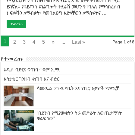
የሚያደርሱትን የገንዘብ ቁጠባና ብድር አገልግሎቶች በመስጠት ላይ
ይገኛል። የፋይናንስ አገልግሎት ተደራሽ መሆን የተገለሉ የማኅበረሰብ
ክፍሎችን ለማብቃት፣ የመበልፀግ እድላቸውን ለማስፋትና …
ተጨማሪ
1
2
3
4
5
»
...
Last »
Page 1 of 8
የተመረጡ
አዲስ ብድርና ቁጠባ ተቋም አ.ማ.
እስታቴር ገንዘብ ቁጠባ እና ብድር
ሳሙኤል ንጉሤ የቤት እና የቢሮ እቃዎች ማምረቻ
“በደንብ የሚያውቁትን ስራ መሥራት ለውጤታማነት
ቁልፍ ነው”