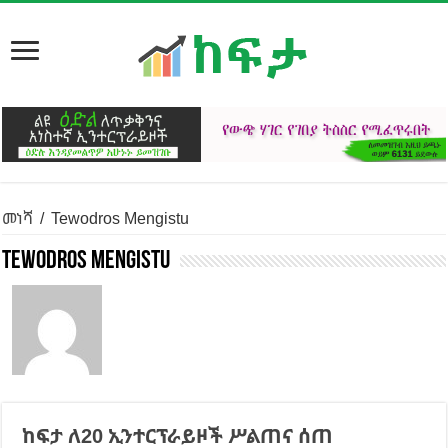
መነሻ
/
Tewodros Mengistu
Tewodros Mengistu
ከፍታ ለ20 ኢንተርፕራይዞች ሥልጠና ሰጠ