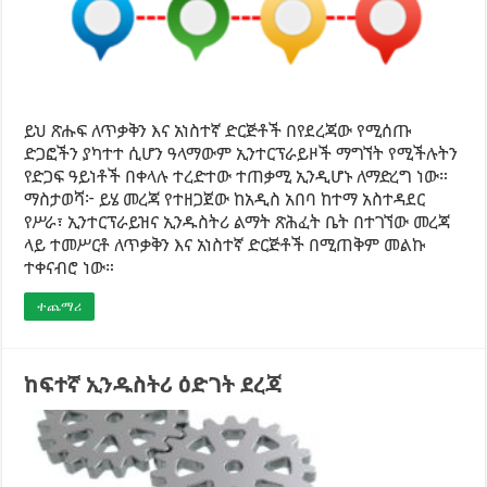
ይህ ጽሑፍ ለጥቃቅን እና አነስተኛ ድርጅቶች በየደረጃው የሚሰጡ
ድጋፎችን ያካተተ ሲሆን ዓላማውም ኢንተርፕራይዞች ማግኘት የሚችሉትን
የድጋፍ ዓይነቶች በቀላሉ ተረድተው ተጠቃሚ ኢንዲሆኑ ለማድረግ ነው።
ማስታወሻ፦ ይሄ መረጃ የተዘጋጀው ከአዲስ አበባ ከተማ አስተዳደር
የሥራ፣ ኢንተርፕራይዝና ኢንዱስትሪ ልማት ጽሕፈት ቤት በተገኘው መረጃ
ላይ ተመሥርቶ ለጥቃቅን እና አነስተኛ ድርጅቶች በሚጠቅም መልኩ
ተቀናብሮ ነው።
ተጨማሪ
ከፍተኛ ኢንዱስትሪ ዕድገት ደረጃ