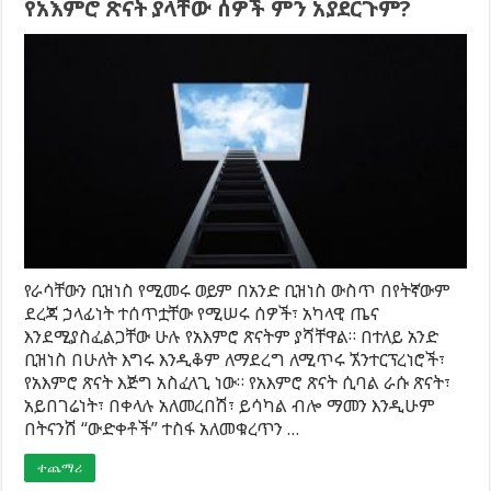
የአእምሮ ጽናት ያላቸው ሰዎች ምን አያደርጉም?
የራሳቸውን ቢዝነስ የሚመሩ ወይም በአንድ ቢዝነስ ውስጥ በየትኛውም
ደረጃ ኃላፊነት ተሰጥቷቸው የሚሠሩ ሰዎች፣ አካላዊ ጤና
እንደሚያስፈልጋቸው ሁሉ የአእምሮ ጽናትም ያሻቸዋል። በተለይ አንድ
ቢዝነስ በሁለት እግሩ እንዲቆም ለማደረግ ለሚጥሩ ኧንተርፕረነሮች፣
የአእምሮ ጽናት እጅግ አስፈላጊ ነው። የአእምሮ ጽናት ሲባል ራሱ ጽናት፣
አይበገሬነት፣ በቀላሉ አለመረበሽ፣ ይሳካል ብሎ ማመን እንዲሁም
በትናንሽ “ውድቀቶች” ተስፋ አለመቁረጥን …
ተጨማሪ