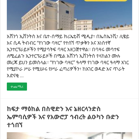
አሸንጎ ኢቨንትስ እና ቤተ-ሰማይ ክሪኤቲቭ ሚዲያ፣ በኤስኤንቪ፣ ሊዌይ
እና ሲዳ ትብብር “የነገው ባዛር” የተሰኘ ጥቃቅን እና አነስተኛ
ኢንተርፕራይዞችን የሚያሳትፍ ባዛር አዘጋጅተዋል። በባዛሩ መሳተፍ
ለሚፈልጉ ኢንተርፕራይዞች በሚል አሸንጎ ኢቨንትስ የላከልን ሙሉ
መረጃ ይህን ይመስላል። “የነገው ባዛር” ዓላማ የነገው ባዛር ዓላማ አገር
የሚያኮራ ሥራ የሚሠሩ የሥራ ፈጣሪዎችን፣ ከአገር ወዳድ እና ጥራት
አድናቂ …
ተጨማሪ
ከፍታ ማዕከል በስዊድን እና ኔዘርላንድስ
ኤምባሲዎች እና የአውሮፓ ኅብረት ልዑካን ቡድን
ተጎበኘ