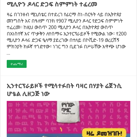
ሚሊዮን ዶላር ድጋፍ ስምምነት ተፈረመ
ዛሬ በገንዘብ ሚኒሰቴር በተደረገ የፊርማ ስነ-ሰርዓት ላይ በኢትዮጰያ
መንግስት እና በዓለም ባንክ የ907 ሚሊዮን ዶላር የድጋፍ ስምምነት
ተፈረመ። ከዚህ ውስጥ 200 ሚሊዮን ዶላር በኢትዮጵያ ውስጥ
በአነስተኛ እና ጥቃቅን ለተሰማሩ ኢንተርፕራይዞች የሚውል ነው። የ200
ሚሊዮን ዶላሩ ድጋፍ ዒላማ ያደረገው በተለይ በኮቪድ-19 ወረርሽኝ
ምክንያት ክፉኛ ተጎድተው፣ ነገር ግን ቢደገፉ በሥራቸው አዋጭ ሆነው
…
ተጨማሪ
ኢንተርፕራይዞች የሚሳተፉበት ባዛር በሃያት ሬጀንሲ
ሆቴል ሊዘጋጅ ነው