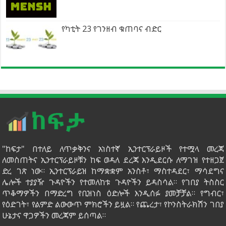
የካቲት 23 የገንዘብ ቁጠባና ብድር
"ከፍታ" በተለይ ለጥቃቅንና አነስተኛ ኢንተርፕራይዞች የተሟላ መረጃ
ለመስጠትና ኢንተርፕራይዞቹን ከፍ ወዳለ ደረጃ እንዲደርሱ ለማገዝ የተዘጋጀ
ድረ ገጽ ነው። ኢንተርፕራይዝ ከማቋቋም አንስቶ፣ ማስተዳደር፣ ማሳደግና
ሌሎች ተያያዥ ጉዳዮችን የተመለከቱ ጉዳዮችን ይዳስሳል። የገበያ ትስስር
ጥቆማዎችን በማድረግ የቢዝነስ ዕድሎች እንዲሰፉ ያመቻቻል። የግብር፣
የዕድገት፣ የልምድ ልውውጥ ምክሮችን ይዟል። የጨረታ፣ የኮንስትራክሽን ገበያ
ሁኔታና ዋጋዎችን መረጃም ይሰጣል።