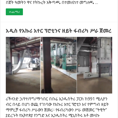
በጀት ዓመትን ዋና የትኩረት አቅጣጫ በተመለከተ መግለጫ …
ተጨማሪ
አዲስ የአኩሪ አተር ፕሮቲንና ዘይት ፋብሪካ ሥራ ጀመረ
ሪችላንድ ኃ/የተ/የግ/ማኅበር በቡሬ ኢንዱስትሪ ፓርክ ከ991 ሚሊዮን
ብር በላይ በሆነ ወጪ የገነባው የአኩሪ አተር ፕሮቲን እና የምግብ ዘይት
ማምረቻ ፋብሪካ ሥራውን ጀመረ። የፋብሪካውን ሥራ መጀመር “ትዊት”
ያደረጉት የኢትዮጵያ የንግድ እና ኢንዱስትሪ ሚኒስትሩ አቶ መላኩ