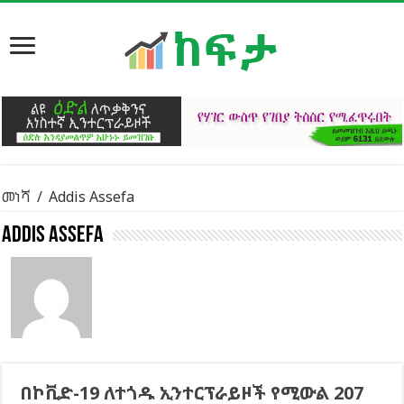
መነሻ
/
Addis Assefa
Addis Assefa
በኮቪድ-19 ለተጎዱ ኢንተርፕራይዞች የሚውል 207