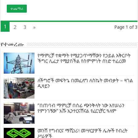
ተጨማሪ
1
2
3
»
Page 1 of 3
የተመረጡ
የማምረቻ ተቋማት የሚያጋጥማቸውን የኃይል አቅርቦት
ችግር ሊፈታ የሚያስችል የስምምነት ሰነድ ተፈረመ
ለችግሮች መፍትኄ በመፈለግ ለስኬት መብቃት – ዛጎል
ዲዛይን
“በጠባብ ማምረቻ በሰፊ ጭንቅላት ነው እየሠራን
የምንገኝው” አሹ ኢንተርናሽናል የፈርኒቸር ዓለም
መንሽ የግብርና ማሺነሪ፣ መሣርያዎች ሌሎች የብረት
ሥራዎች