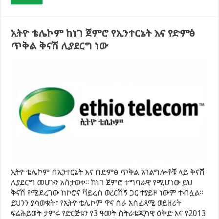
ኢትዮ ቴሌኮም ከነገ ጀምሮ የኢንተርኔት እና የድምፅ
ጥቅል ቅናሽ ሊያደርግ ነው
ኢትዮ ቴሌኮም በኢንተርኔት እና በድምፅ ጥቅል አገልግሎቶቹ ላይ ቅናሽ
ሊያደርግ መሆኑን አስታወቀ። ከነገ ጀምሮ ተግባራዊ የሚሆነው ይህ
ቅናሽ የሚደረገው ከኮሮና ቫይረስ ወረርሽኝ ጋር ተያይዞ ነውም ተብሏል።
ይህንን ያሳወቁት፣ የኢትዮ ቴሌኮም ዋና ስራ አስፈጻሚ ወይዘሪት
ፍሬሕይወት ታምሩ የድርጅቱን የ3 ዓመት ስትራቴጂካዊ ዕቅድ እና የ2013