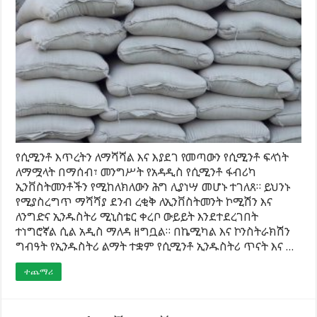
የሲሚንቶ እጥረትን ለማሻሻል እና እያደገ የመጣውን የሲሚንቶ ፍላጎት
ለማሟላት በማሰብ፣ መንግሥት የአዳዲስ የሲሚንቶ ፋብሪካ
ኢንቨስትመንቶችን የሚከለክለውን ሕግ ሊያነሣ መሆኑ ተገለጸ። ይህንኑ
የሚያስረግጥ ማሻሻያ ደንብ ረቂቅ ለኢንቨስትመንት ኮሚሽን እና
ለንግድና ኢንዱስትሪ ሚኒስቴር ቀረቦ ውይይት እንደተደረገበት
ተነግሮኛል ሲል አዲስ ማለዳ ዘግቧል። በኬሚካል እና ኮንስትራክሽን
ግብዓት የኢንዱስትሪ ልማት ተቋም የሲሚንቶ ኢንዱስትሪ ጥናት እና …
ተጨማሪ