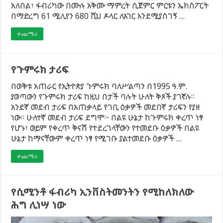
አለበል፣ ፋብሪካው በሙሉ አቅሙ ማምረት ሲጀምር ምርቱን ኤክስፖርት
በማድረግ 61 ሚሊየን 680 ሺህ ዶላር ለአገር እንደሚያስገኝ …
ተጨማሪ
የጉምሩክ ታሪፍ
በወቅቱ አጠራር የኢትዮጵያ ጉምሩክ ባለሥልጣን በ1995 ዓ.ም.
ያወጣውን የጉምሩክ ታሪፍ ከዚህ በታች ባሉት ሁለት ቅጾች ያገኛሉ።
አንደኛ መደብ ታሪፍ በአጠቃላይ የገቢ ዕቃዎች መደበኛ ታሪፍን የያዘ
ነው። ሁለተኛ መደብ ታሪፍ ደግሞ፦ በልዩ ሁኔታ ከጉምሩክ ቀረጥ ነፃ
የሆኑ፣ ወይም የቀረጥ ቅናሽ የተደረገላቸውን የተመደቡ ዕቃዎች በልዩ
ሁኔታ ከማናቸውም ቀረጥ ነፃ የሚገቡ ያልተመደቡ ዕቃዎች …
ተጨማሪ
የሲሚንቶ ፋብሪካ ኢንቨስትመንትን የሚከለክለው
ሕግ ሊነሣ ነው