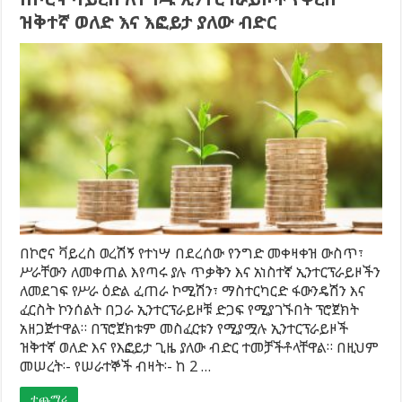
ዝቅተኛ ወለድ እና እፎይታ ያለው ብድር
በኮሮና ቫይረስ ወረሽኝ የተነሣ በደረሰው የንግድ መቀዛቀዝ ውስጥ፣
ሥራቸውን ለመቀጠል እየጣሩ ያሉ ጥቃቅን እና አነስተኛ ኢንተርፕራይዞችን
ለመደገፍ የሥራ ዕድል ፈጠራ ኮሚሽን፣ ማስተርካርድ ፋውንዴሽን እና
ፈርስት ኮንሰልት በጋራ ኢንተርፕራይዞቹ ድጋፍ የሚያገኙበት ፕሮጀክት
አዘጋጅተዋል። በፕሮጀክቱም መስፈርቱን የሚያሟሉ ኢንተርፕራይዞች
ዝቅተኛ ወለድ እና የእፎይታ ጊዜ ያለው ብድር ተመቻችቶላቸዋል። በዚህም
መሠረት፡- የሠራተኞች ብዛት፡- ከ 2 …
ተጨማሪ