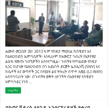
ሐሙስ መጋቢት 30፣ 2013 ዓ.ም የከፍታ ማዕከል ከስዊድን እና
ከኔዘርላንድስ ኤምባሲዎች፣ እንዲሁም ከአውሮፓ ኅብረት የኢትዮጵያ
ልዑክ የመጡ ጎብኚዎችን አስተናግዷል። ጉብኝቱ የተካሄደው የከፍታ
አጋር በሆነው የኔዘርላንድስ በጎ አድራጎት ድርጅት ኤስኤንቪ (SNV) እና
ከሴቶች እና ወጣቶች ጋር በተያያዘ ልዩ ትኩረት ሰጥቶ ሊዌይ (LI-WAY)
አስተባባሪነት ነው። በጉብኝቱ ወቅት ለተገኙት በኢትዮጵያ የስዊድን
አምባሳደር ሃንስ …
ተጨማሪ
በኮሮና ቫይረስ ለተጎዱ ኢንተርፕራይዞች የቀረበ