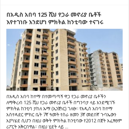
በአዲስ አበባ 125 ሺህ የጋራ መኖሪያ ቤቶች
እየተገነቡ እንደሆነ ምክትል ከንቲባው ተናገሩ
በአዲስ አበባ ከተማ በተመጣጣኝ ዋጋ የጋራ መኖሪያ ቤቶችን
ለማቅረብ 125 ሺህ የጋራ መኖሪያ ቤቶች በግንባታ ላይ እንደሚገኙ
ምክትል ከንቲባ ታከለ ኡማ (ኢንጅነር) ገለፁ። የአዲስ አበባ ከተማ
አስተዳደር ምክር ቤት 7ኛ ዓመት የስራ ዘመን 3ኛ መደበኛ ጉባኤውን
እያካሄደ ሲሆን በዚህ ወቅት ምክትል ከንቲባው የ2012 በጀት አፈፃፀም
ሪፖርት አቅርበዋል። በዚህ ሂደት ላይ …